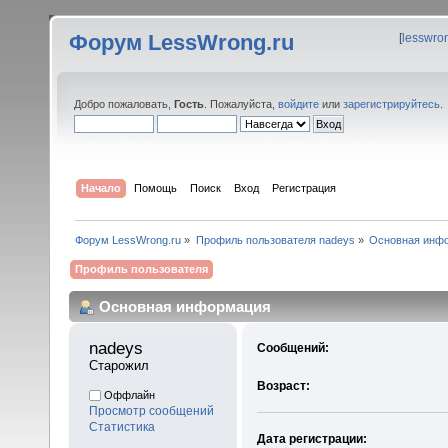
Форум LessWrong.ru
[
lesswro
Добро пожаловать,
Гость
. Пожалуйста,
войдите
или
зарегистрируйтесь
.
Начало
Помощь
Поиск
Вход
Регистрация
Форум LessWrong.ru
»
Профиль пользователя nadeys
»
Основная инф
Профиль пользователя
Основная информация
nadeys 
Сообщений:
Старожил
Возраст:
Оффлайн
Просмотр сообщений
Статистика
Дата регистрации: