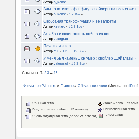
Автор
a_konst
Альтернативка к фанфику - спойлеры на весь сюжет.
Автор
a_konst
«
1
2
Все
»
Свободная трансфигуация и ее запреты
Автор
keytaro
«
1
2
3
Все
»
Азкабан и возможность побега из него
Автор
valergrad
Печатная книга
Автор
Yuu
«
1
2
3
...
15
Все
»
У меня был камень... он умер ( спойлер 119й главы )
Автор
valergrad
«
1
2
3
Все
»
Страницы: [
1
]
2
3
...
15
Форум LessWrong.ru
»
Главное
»
Обсуждение книги
(Модератор:
fil0sof
)
Обычная тема
Заблокированная тема
Прикрепленная тема
Популярная тема (более 15 ответов)
Голосование
Очень популярная тема (более 25 ответов)