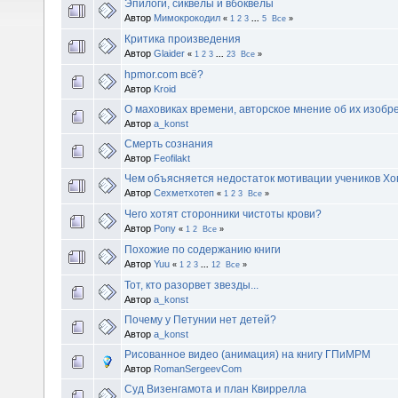
Эпилоги, сиквелы и вбоквелы
Автор
Мимокрокодил
«
1
2
3
...
5
Все
»
Критика произведения
Автор
Glaider
«
1
2
3
...
23
Все
»
hpmor.com всё?
Автор
Kroid
О маховиках времени, авторское мнение об их изобр
Автор
a_konst
Смерть сознания
Автор
Feofilakt
Чем объясняется недостаток мотивации учеников Хо
Автор
Сехметхотеп
«
1
2
3
Все
»
Чего хотят сторонники чистоты крови?
Автор
Pony
«
1
2
Все
»
Похожие по содержанию книги
Автор
Yuu
«
1
2
3
...
12
Все
»
Тот, кто разорвет звезды...
Автор
a_konst
Почему у Петунии нет детей?
Автор
a_konst
Рисованное видео (анимация) на книгу ГПиМРМ
Автор
RomanSergeevCom
Суд Визенгамота и план Квиррелла