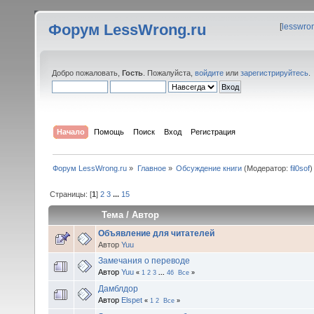
Форум LessWrong.ru
[
lesswro
Добро пожаловать,
Гость
. Пожалуйста,
войдите
или
зарегистрируйтесь
.
Начало
Помощь
Поиск
Вход
Регистрация
Форум LessWrong.ru
»
Главное
»
Обсуждение книги
(Модератор:
fil0sof
)
Страницы: [
1
]
2
3
...
15
Тема
/
Автор
Объявление для читателей
Автор
Yuu
Замечания о переводе
Автор
Yuu
«
1
2
3
...
46
Все
»
Дамблдор
Автор
Elspet
«
1
2
Все
»