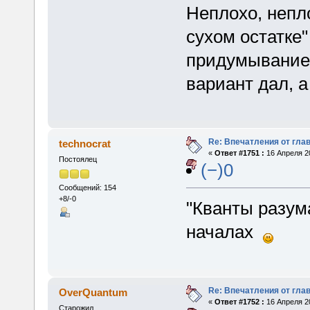
Неплохо, непл
сухом остатке
придумывание 
вариант дал, 
Re: Впечатления от глав
technocrat
«
Ответ #1751 :
16 Апреля 20
Постоялец
(−)0
Сообщений: 154
+8/-0
"Кванты разум
началах
Re: Впечатления от глав
OverQuantum
«
Ответ #1752 :
16 Апреля 20
Старожил