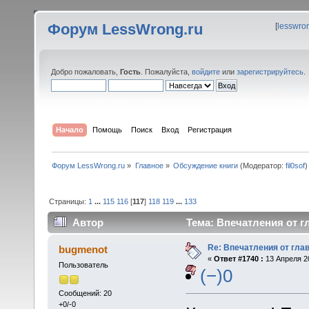
Форум LessWrong.ru
[
lesswro
Добро пожаловать,
Гость
. Пожалуйста,
войдите
или
зарегистрируйтесь
.
Начало
Помощь
Поиск
Вход
Регистрация
Форум LessWrong.ru
»
Главное
»
Обсуждение книги
(Модератор:
fil0sof
)
Страницы:
1
...
115
116
[
117
]
118
119
...
133
Автор
Тема: Впечатления от гл
Re: Впечатления от глав
bugmenot
«
Ответ #1740 :
13 Апреля 20
Пользователь
(−)0
Сообщений: 20
+0/-0