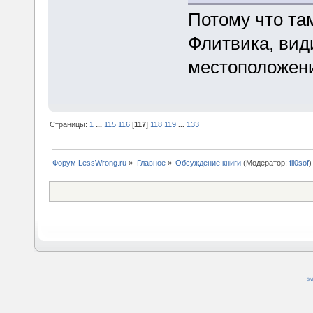
Потому что та
Флитвика, вид
местоположен
Страницы:
1
...
115
116
[
117
]
118
119
...
133
Форум LessWrong.ru
»
Главное
»
Обсуждение книги
(Модератор:
fil0sof
)
SM