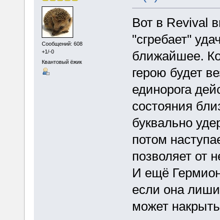
Вот в Revival 
"сгребает" уда
Сообщений: 608
+1/-0
ближайшее. Ко
Квантовый ёжик
герою будет в
единорога дей
состояния близ
буквально уде
потом наступае
позволяет от н
И ещё Гермион
если она лишит
может накрыть