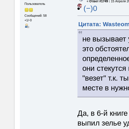
«
Ответ #1749 :
15 Апреля 20
Пользователь
(−)0
Сообщений: 58
+1/-0
Цитата: Wasteom
не вызывает 
это обстояте
определенное
они стекутся
"везет" т.к. 
месте в нужн
Да, в 6-й книг
выпил зелье у