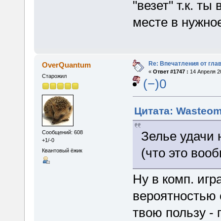
"везет" т.к. т
месте в нужно
Re: Впечатления от глав
OverQuantum
«
Ответ #1747 :
14 Апреля 20
Старожил
(−)0
Цитата: Wasteom
Зелье удачи 
Сообщений: 608
+1/-0
(что это вооб
Квантовый ёжик
Ну в комп. игр
вероятностью 
твою пользу -