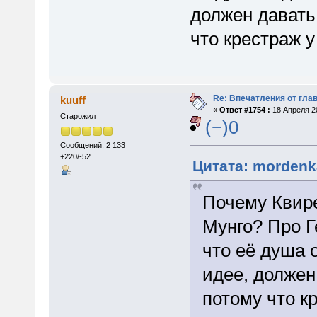
должен давать 
что крестраж у
Re: Впечатления от глав
kuuff
«
Ответ #1754 :
18 Апреля 20
Старожил
(−)0
Сообщений: 2 133
+220/-52
Цитата: mordenka
Почему Квире
Мунго? Про Г
что её душа 
идее, должен 
потому что кр