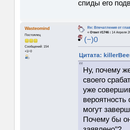
спиды его под
Re: Впечатления от глав
Wasteomind
«
Ответ #1746 :
14 Апреля 20
Постоялец
(−)0
Сообщений: 154
+1/-0
Цитата: killerBee
Ну, почему ж
своего сраб
уже соверши
вероятность 
могут заверш
Почему бы он
заявлено"?