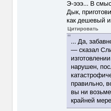
Э-эээ... В смы
Дык, приготови
как дешевый и
Цитировать
... Да, забав
— сказал Сли
изготовлении
нарушен, пос
катастрофиче
правильно, во
вы ни возьмет
крайней мере