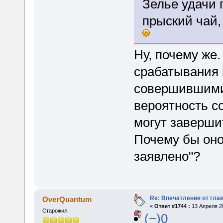
Зелье удачи 
прыский чай,
Ну, почему же.
срабатывания 
совершившимис
вероятность с
могут заверши
Почему бы оно
заявлено"?
Re: Впечатления от глав
OverQuantum
«
Ответ #1744 :
13 Апреля 20
Старожил
(−)0