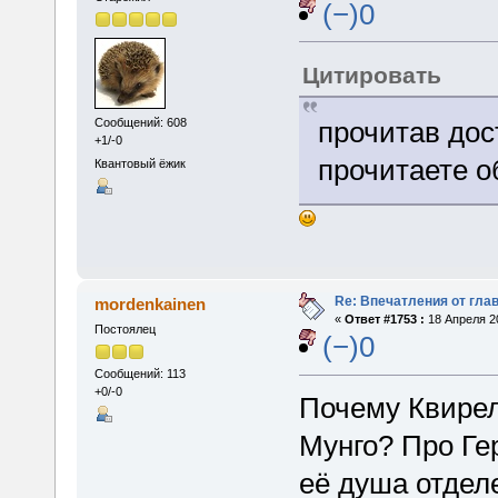
(−)0
Цитировать
прочитав дос
Сообщений: 608
+1/-0
прочитаете о
Квантовый ёжик
Re: Впечатления от глав
mordenkainen
«
Ответ #1753 :
18 Апреля 20
Постоялец
(−)0
Сообщений: 113
+0/-0
Почему Квирел
Мунго? Про Ге
её душа отделе