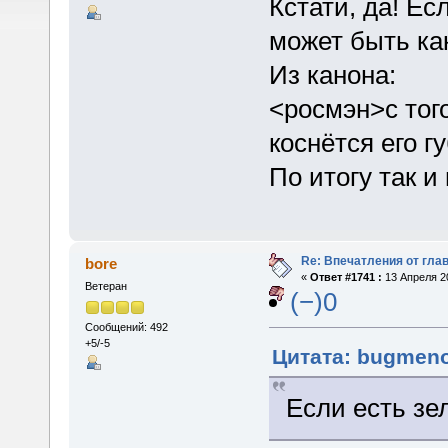
Кстати, да! Ес
может быть ка
Из канона:
<росмэн>с того
коснётся его г
По итогу так и
Re: Впечатления от глав
bore
«
Ответ #1741 :
13 Апреля 20
Ветеран
(−)0
Сообщений: 492
+5/-5
Цитата: bugmenot
Если есть зел