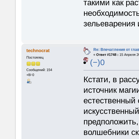
такими как ра
необходимость
зельеварения и
Re: Впечатления от глав
technocrat
«
Ответ #1748 :
15 Апреля 20
Постоялец
(−)0
Сообщений: 154
+8/-0
Кстати, в расс
источник магии
естественный о
искусственный
предположить, 
волшебники ск