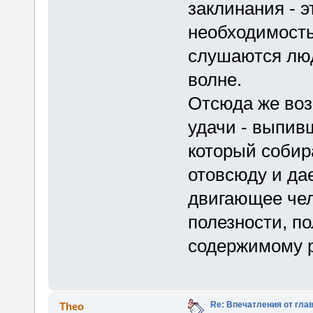
заклинания - э
необходимость 
слушаются люд
волне.
Отсюда же воз
удачи - выпивш
который соби
отовсюду и дае
двигающее чел
полезности, п
содержимому р
Re: Впечатления от глав
Theo