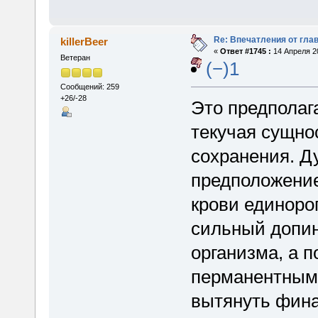
Re: Впечатления от глав
killerBeer
«
Ответ #1745 :
14 Апреля 20
Ветеран
(−)1
Сообщений: 259
+26/-28
Это предполага
текучая сущно
сохранения. Д
предположение
крови единоро
сильный допин
организма, а п
перманентным
вытянуть фина