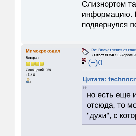
Слизнортом та
информацию. Е
подвернулся по
Re: Впечатления от глав
Мимокрокодил
«
Ответ #1750 :
15 Апреля 20
Ветеран
(−)0
Сообщений: 259
+11/-0
Цитата: technocr
но есть еще 
отсюда, то м
"духи", с ко