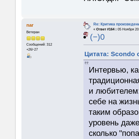
Re: Критика произведен
nar
«
Ответ #164 :
05 Ноября 201
Ветеран
(−)0
Сообщений: 312
+26/-27
Цитата: Scondo о
Интервью, ка
традиционна
и любителем
себе на жизн
таким образ
уровень даже
сколько "поп