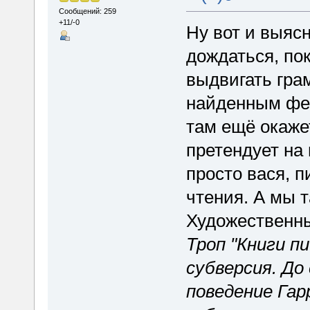
Сообщений: 259
+11/-0
Ну вот и выяс
дождаться, по
выдвигать гра
найденным фен
там ещё окажет
претендует на
просто вася, 
чтения. А мы 
Художественн
Троп "Книги п
субверсия. До
поведение Га