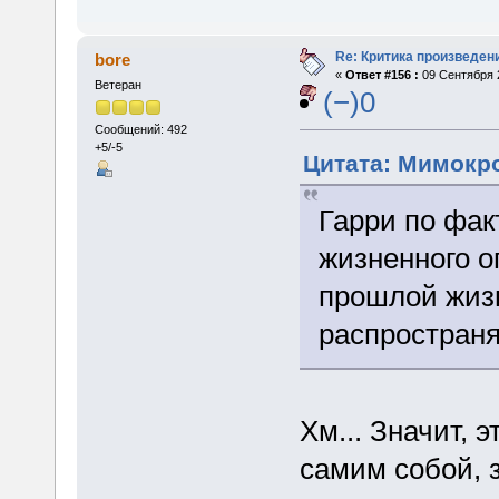
Re: Критика произведен
bore
«
Ответ #156 :
09 Сентября 2
Ветеран
(−)0
Сообщений: 492
+5/-5
Цитата: Мимокро
Гарри по фак
жизненного о
прошлой жизн
распространя
Хм... Значит, 
самим собой, з