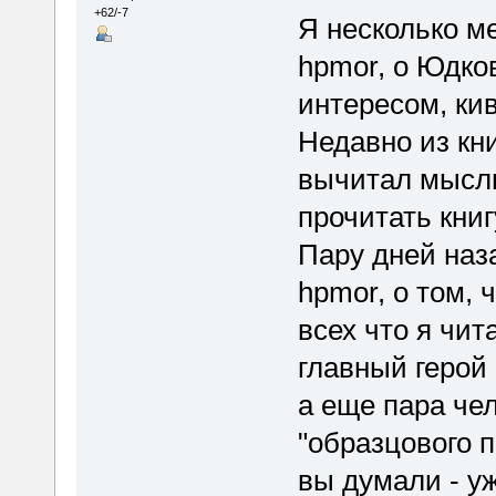
+62/-7
Я несколько м
hpmor, о Юдко
интересом, кив
Недавно из кн
вычитал мысль
прочитать книг
Пару дней наза
hpmor, о том, 
всех что я чита
главный герой 
а еще пара чел
"образцового п
вы думали - у