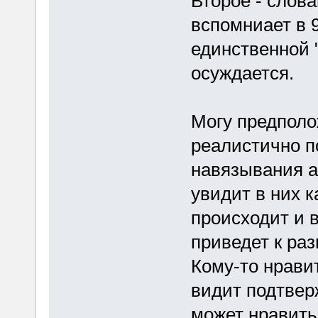
Второе - слов
вспомниает в 
единственной 
осуждается.
Могу предполо
реалистично п
навязывания ав
увидит в них к
происходит и в
приведет к ра
Кому-то нрави
видит подтвер
может нравить