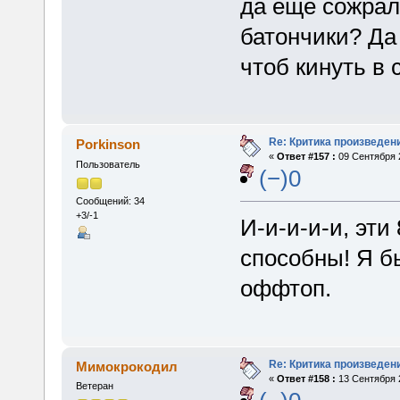
да еще сожрал
батончики? Да
чтоб кинуть в
Re: Критика произведен
Porkinson
«
Ответ #157 :
09 Сентября 2
Пользователь
(−)0
Сообщений: 34
+3/-1
И-и-и-и-и, эти
способны! Я б
оффтоп.
Re: Критика произведен
Мимокрокодил
«
Ответ #158 :
13 Сентября 2
Ветеран