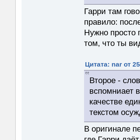
Гарри там гово
правило: посл
Нужно просто 
том, что ты ви
Цитата: nar от 2
Второе - сло
вспомниает в
качестве еди
текстом осуж
В оригинале пе
где Гарри даёт