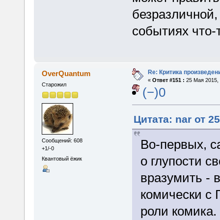
безразличной, 
событиях что-т
Re: Критика произведен
OverQuantum
«
Ответ #151 :
25 Мая 2015, 
Старожил
(−)0
Цитата: nar от 2
Во-первых, с
Сообщений: 608
+1/-0
о глупости с
Квантовый ёжик
вразумить - 
комически с 
роли комика.