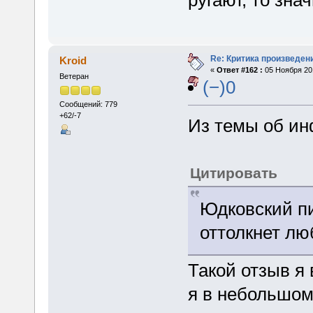
Re: Критика произведен
Kroid
«
Ответ #162 :
05 Ноября 201
Ветеран
(−)0
Сообщений: 779
+62/-7
Из темы об ин
Цитировать
Юдковский пи
оттолкнет лю
Такой отзыв я 
я в небольшом