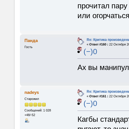
прочитал пару 
или огорчатьс
Re: Критика произведен
Панда
«
Ответ #160 :
22 Октября 20
Гость
(−)0
Ах вы манипу
Re: Критика произведен
nadeys
«
Ответ #161 :
22 Октября 20
Старожил
(−)0
Сообщений: 1 028
+48/-52
Кагбы стандарт
ругают, то зна