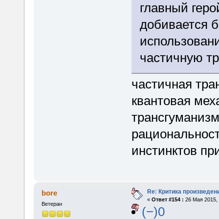
главный геро
добивается б
использовани
частичную тр
частичная тра
квантовая меха
трансгуманиз
рациональност
инстинктов пр
Re: Критика произведен
bore
«
Ответ #154 :
26 Мая 2015, 
Ветеран
(−)0