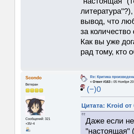
"настоящая" (т
литература"?),
вывод, что лю
за количество
Как вы уже дог
рад тому, кто 
Re: Критика произведен
Scondo
«
Ответ #163 :
05 Ноября 201
Ветеран
(−)0
Цитата: Kroid от
Даже если не
Сообщений: 321
+35/-4
"настоящая" 