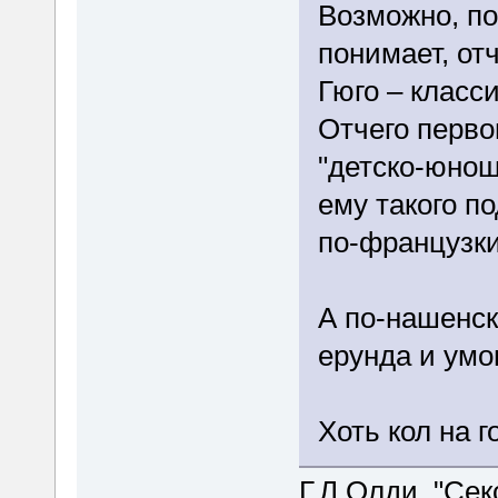
Возможно, п
понимает, от
Гюго – класс
Отчего перво
"детско-юнош
ему такого п
по-французки
А по-нашенск
ерунда и умо
Хоть кол на г
Г.Л.Олди. "Сек