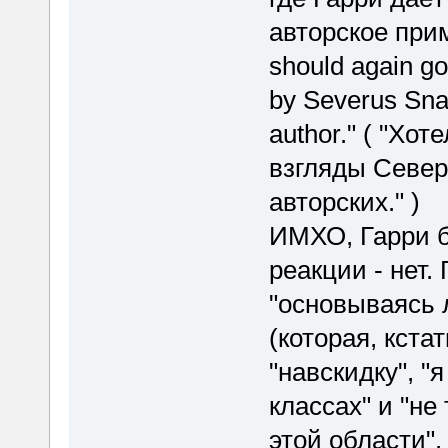
авторское прим
should again go
by Severus Snap
author." ( "Хо
взгляды Север
авторских." )
ИМХО, Гарри б
реакции - нет.
"основываясь 
(которая, кста
"навскидку", "
классах" и "не
этой области".