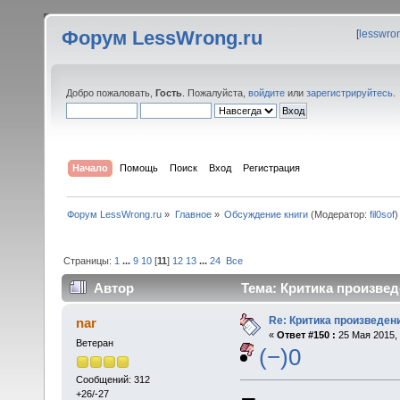
Форум LessWrong.ru
[
lesswro
Добро пожаловать,
Гость
. Пожалуйста,
войдите
или
зарегистрируйтесь
.
Начало
Помощь
Поиск
Вход
Регистрация
Форум LessWrong.ru
»
Главное
»
Обсуждение книги
(Модератор:
fil0sof
)
Страницы:
1
...
9
10
[
11
]
12
13
...
24
Все
Автор
Тема: Критика произвед
Re: Критика произведен
nar
«
Ответ #150 :
25 Мая 2015, 
Ветеран
(−)0
Сообщений: 312
+26/-27