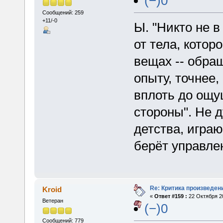
(−)0
Сообщений: 259
+11/-0
Ы. "Никто не 
от тела, котор
вещах -- обра
опыту, точнее
вплоть до ощу
стороны". Не 
детства, игра
берёт управле
Re: Критика произведен
Kroid
«
Ответ #159 :
22 Октября 20
Ветеран
(−)0
Сообщений: 779