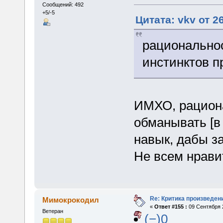
Сообщений: 492
+5/-5
Цитата: vkv от 2
рациональнос
инстинктов 
ИМХО, рациона
обманывать [в
навык, дабы з
Не всем нрав
Re: Критика произведен
Мимокрокодил
«
Ответ #155 :
09 Сентября 2
Ветеран
(−)0