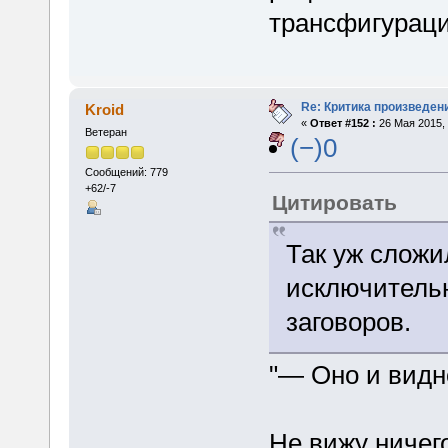
трансфигураци
Re: Критика произведен
Kroid
«
Ответ #152 :
26 Мая 2015, 
Ветеран
(−)0
Сообщений: 779
+62/-7
Цитировать
Так уж сложи
исключитель
заговоров.
"— Оно и видн
Не вижу ничего