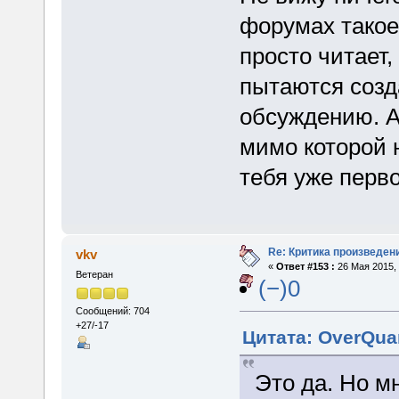
форумах такое
просто читает,
пытаются созд
обсуждению. А 
мимо которой н
тебя уже перв
Re: Критика произведен
vkv
«
Ответ #153 :
26 Мая 2015, 
Ветеран
(−)0
Сообщений: 704
+27/-17
Цитата: OverQua
Это да. Но м