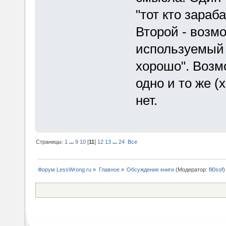
"тот кто зараб
Второй - возм
используемый м
хорошо". Возмо
одно и то же (
нет.
Страницы:
1
...
9
10
[
11
]
12
13
...
24
Все
Форум LessWrong.ru
»
Главное
»
Обсуждение книги
(Модератор:
fil0sof
)