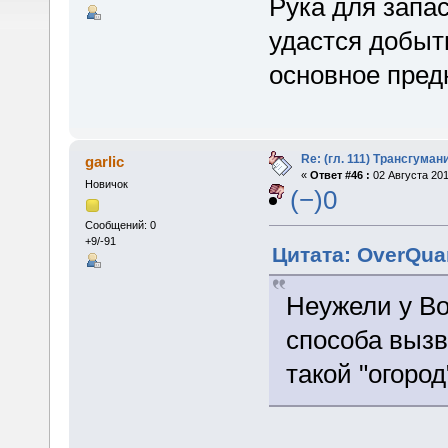
Рука для запас
удастся добыт
основное пред
Re: (гл. 111) Трансгума
garlic
«
Ответ #46 :
02 Августа 201
Новичок
(−)0
Сообщений: 0
+9/-91
Цитата: OverQuan
Неужели у В
способа вызв
такой "огород