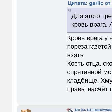
Цитата: garlic от
Для этого тр
кровь врага. 
Кровь врага у 
пореза газетой
взять
Кость отца, ск
спрятанной мо
кладбище. Хму
правы насчёт
Re: (гл. 111) Трансгума
garlic