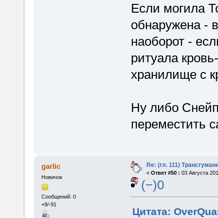
Если могила Т
обнаружена - 
наоборот - есл
ритуала кровь-
хранилище с к
Ну либо Снейп
переместить с
Re: (гл. 111) Трансгума
garlic
«
Ответ #50 :
03 Августа 201
Новичок
(−)0
Сообщений: 0
+9/-91
Цитата: OverQuan