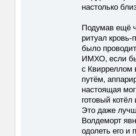
настолько близ
Подумав ещё ч
ритуал кровь-
было проводи
ИМХО, если бы
с Квирреллом 
путём, аппари
настоящая мог
готовый котёл 
Это даже лучш
Волдеморт явн
одолеть его и 