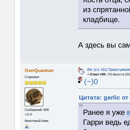
из спрятанно
кладбище.
А здесь вы са
Re: (гл. 111) Трансгума
OverQuantum
«
Ответ #49 :
03 Августа 201
Старожил
(−)0
Цитата: garlic от
Ранее я уже
Сообщений: 608
+1/-0
Гарри ведь е
Квантовый ёжик