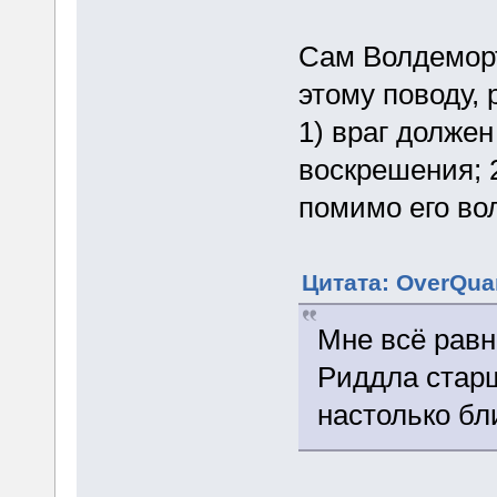
Сам Волдеморт
этому поводу, 
1) враг долже
воскрешения; 
помимо его во
Цитата: OverQuan
Мне всё равн
Риддла стар
настолько бли