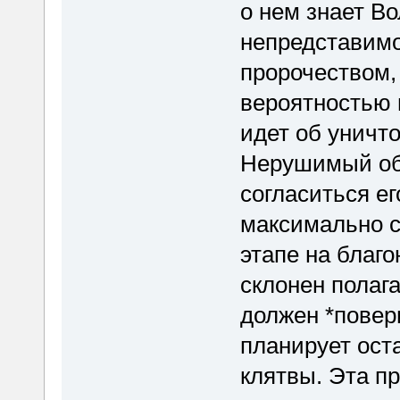
о нем знает Во
непредставимо
пророчеством,
вероятностью н
идет об уничт
Нерушимый обе
согласиться ег
максимально сб
этапе на благ
склонен полага
должен *повери
планирует ост
клятвы. Эта п