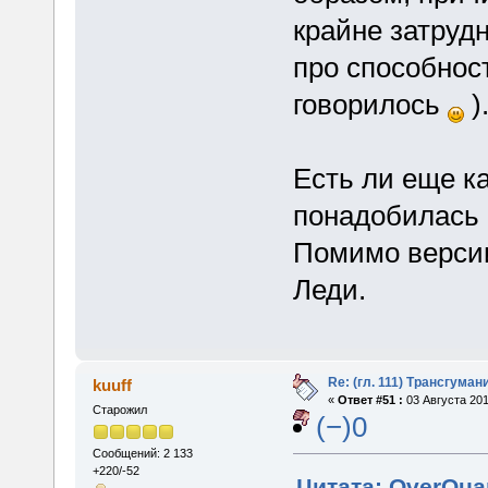
крайне затруд
про способност
говорилось
)
Есть ли еще к
понадобилась
Помимо верси
Леди.
Re: (гл. 111) Трансгума
kuuff
«
Ответ #51 :
03 Августа 201
Старожил
(−)0
Сообщений: 2 133
+220/-52
Цитата: OverQuan