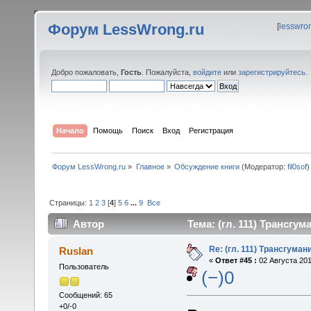
Форум LessWrong.ru
[
lesswro
Добро пожаловать,
Гость
. Пожалуйста,
войдите
или
зарегистрируйтесь
.
Начало
Помощь
Поиск
Вход
Регистрация
Форум LessWrong.ru
»
Главное
»
Обсуждение книги
(Модератор:
fil0sof
)
Страницы:
1
2
3
[
4
]
5
6
...
9
Все
Автор
Тема: (гл. 111) Трансгу
Re: (гл. 111) Трансгума
Ruslan
«
Ответ #45 :
02 Августа 201
Пользователь
(−)0
Сообщений: 65
+0/-0