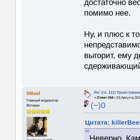
достаточно ве
помимо нее.
Ну, и плюс к т
непредставим
выгорит, ему 
сдерживающий
Re: (гл. 111) Трансгума
fil0sof
«
Ответ #54 :
03 Августа 201
Главный модератор
(−)0
Ветеран
Цитата: killerBee
Неверно. Кам