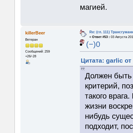
магией.
Re: (гл. 111) Трансгума
killerBeer
«
Ответ #53 :
03 Августа 201
Ветеран
(−)0
Сообщений: 259
+26/-28
Цитата: garlic от
Должен быть
критерий, п
такого врага
жизни воскре
нибудь сущес
подходит, по