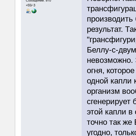
Сообщений: 970
+55/-3
трансфигурац
производить 
результат. Та
"грансфигури
Беллу-с-двум
невозможно. 
огня, которо
одной капли 
организм воо
сгенерирует 
этой капли в 
точно так же
угодно, толь