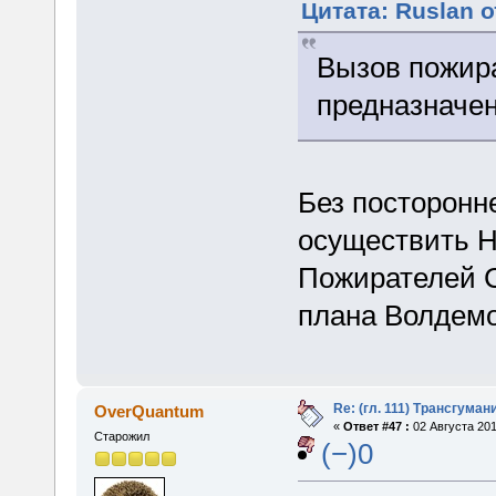
Цитата: Ruslan о
Вызов пожира
предназначен
Без посторон
осуществить Н
Пожирателей 
плана Волдемо
Re: (гл. 111) Трансгума
OverQuantum
«
Ответ #47 :
02 Августа 201
Старожил
(−)0