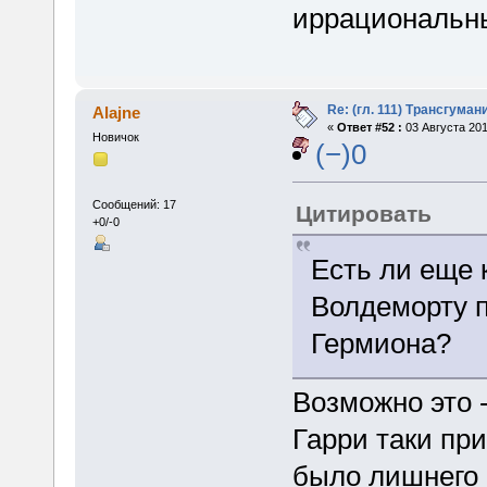
иррациональн
Re: (гл. 111) Трансгума
Alajne
«
Ответ #52 :
03 Августа 201
Новичок
(−)0
Сообщений: 17
Цитировать
+0/-0
Есть ли еще 
Волдеморту 
Гермиона?
Возможно это -
Гарри таки при
было лишнего 