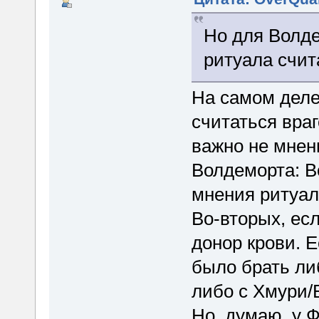
Но для Волде
ритуала счит
На самом деле 
считаться враг
важно не мнен
Волдеморта: В
мнения ритуа
Во-вторых, есл
донор крови. Е
было брать ли
либо с Хмури/Б
Но, думаю, у 