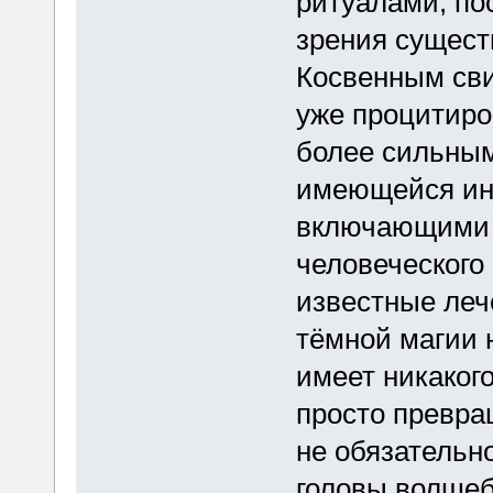
ритуалами, по
зрения сущест
Косвенным сви
уже процитиро
более сильным
имеющейся ин
включающими 
человеческого 
известные леч
тёмной магии 
имеет никаког
просто превра
не обязательн
головы волшеб