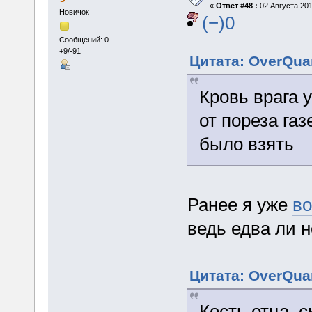
«
Ответ #48 :
02 Августа 201
Новичок
(−)0
Сообщений: 0
+9/-91
Цитата: OverQuan
Кровь врага у
от пореза газ
было взять
Ранее я уже
в
ведь едва ли 
Цитата: OverQuan
Кость отца, 