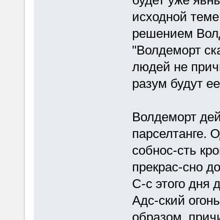
будет уже явн
исходной теме
решением Волд
"Волдеморт ска
людей не прич
разум будут е
Волдеморт дей
парселтанге. О
собнос-сть кр
прекрас-сно д
С-с этого дня
Адс-ский огон
образом, прич