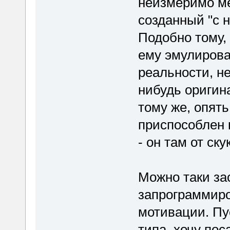
неизмеримо м
созданный "с 
Подобно тому,
ему эмулирова
реальности, не
нибудь оригина
тому же, опять
приспособлен 
- он там от ску
Можно таки за
запрограммиро
мотивации. Пу
типа, хочу пос