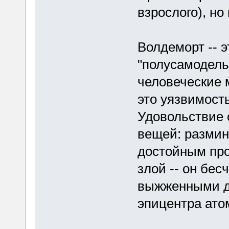
взрослого), но
Волдеморт -- 
"полусамодель
человеческие м
это уязвимост
Удовольствие 
вещей: размин
достойным про
злой -- он бе
выжженными до
эпицентра ато