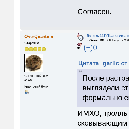
Согласен.
Re: (гл. 111) Трансгума
OverQuantum
«
Ответ #91 :
06 Августа 201
Старожил
(−)0
Цитата: garlic от
После растра
Сообщений: 608
+1/-0
выглядели ст
Квантовый ёжик
формально е
ИМХО, тролль 
сковывающим з