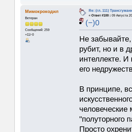
Re: (гл. 111) Трансгума
Мимокрокодил
«
Ответ #100 :
09 Августа 20
Ветеран
(−)0
Сообщений: 259
+11/-0
Не забывайте,
рубит, но и в
интеллекте. И 
его недружест
В принципе, вс
искусственного
человеческие 
"полуторного п
Просто охрени