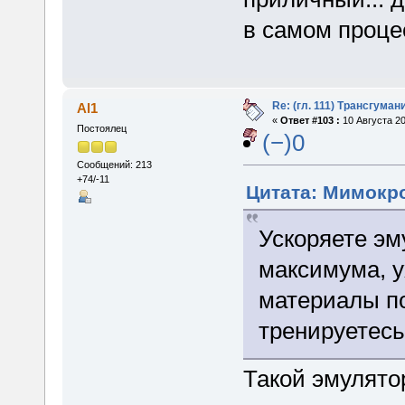
в самом проце
Re: (гл. 111) Трансгума
Al1
«
Ответ #103 :
10 Августа 20
Постоялец
(−)0
Сообщений: 213
+74/-11
Цитата: Мимокро
Ускоряете эм
максимума, у
материалы по
тренируетесь
Такой эмулято