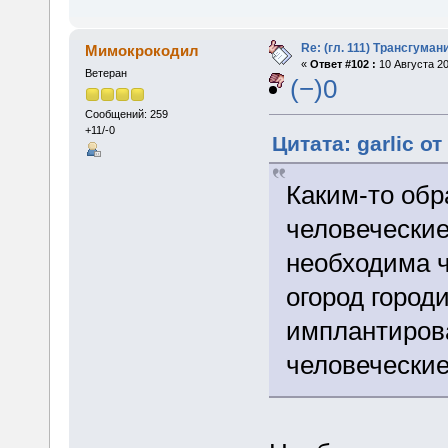
Re: (гл. 111) Трансгума
Мимокрокодил
«
Ответ #102 :
10 Августа 20
Ветеран
(−)0
Сообщений: 259
+11/-0
Цитата: garlic от
Каким-то обр
человеческие
необходима ч
огород город
имплантиров
человеческие