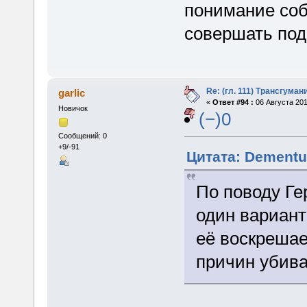
понимание соб
совершать под
Re: (гл. 111) Трансгума
garlic
«
Ответ #94 :
06 Августа 201
Новичок
(−)0
Сообщений: 0
+9/-91
Цитата: Dementum
По поводу Ге
один вариант
её воскрешае
причин убива