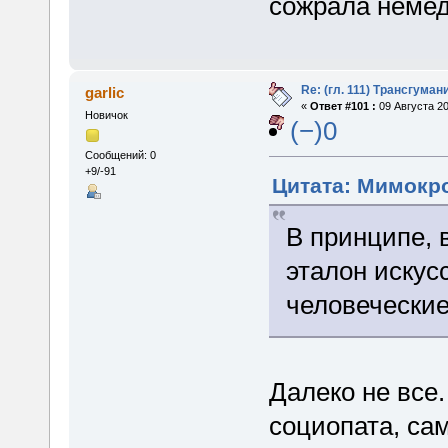
сожрала немед
Re: (гл. 111) Трансгума
garlic
«
Ответ #101 :
09 Августа 20
Новичок
(−)0
Сообщений: 0
+9/-91
Цитата: Мимокро
В принципе, 
эталон искус
человеческие
Далеко не все.
социопата, са