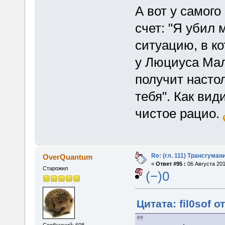
А вот у самого
счет: "Я убил
ситуацию, в к
у Люциуса Мал
получит насто
тебя". Как вид
чистое рацио.
Re: (гл. 111) Трансгума
OverQuantum
«
Ответ #95 :
06 Августа 201
Старожил
(−)0
Цитата: fil0sof о