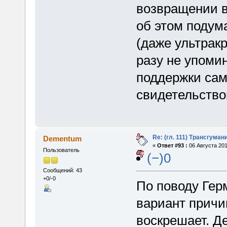
возвращении в
об этом подума
(даже ультрак
разу не упоми
поддержки сам
свидетельство
Re: (гл. 111) Трансгума
Dementum
«
Ответ #93 :
06 Августа 201
Пользователь
(−)0
Сообщений: 43
+0/-0
По поводу Гер
вариант причи
воскрешает. Д