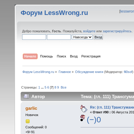
Форум LessWrong.ru
[
lesswro
Добро пожаловать,
Гость
. Пожалуйста,
войдите
или
зарегистрируйтесь
.
Начало
Помощь
Поиск
Вход
Регистрация
Форум LessWrong.ru
»
Главное
»
Обсуждение книги
(Модератор:
fil0sof
)
Страницы:
1
...
5
6
[
7
]
8
9
Все
Автор
Тема: (гл. 111) Трансгу
Re: (гл. 111) Трансгума
garlic
«
Ответ #90 :
06 Августа 201
Новичок
(−)0
Сообщений: 0
+9/-91