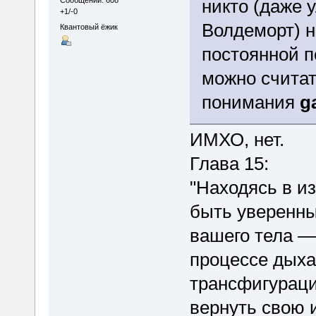
никто (даже 
Сообщений: 608
+1/-0
Волдеморт) н
Квантовый ёжик
постоянной 
можно считат
понимания
ga
ИМХО, нет.
Глава 15:
"Находясь в и
быть уверенны
вашего тела —
процессе дыхан
трансфигураци
вернуть свою и