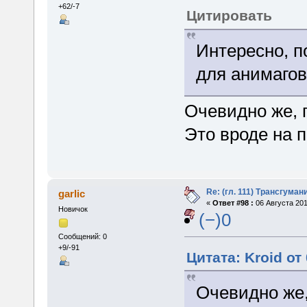
+62/-7
Цитировать
Интересно, п
для анимаго
Очевидно же, 
Это вроде на п
Re: (гл. 111) Трансгума
garlic
«
Ответ #98 :
06 Августа 201
Новичок
(−)0
Сообщений: 0
+9/-91
Цитата: Kroid от
Очевидно же,