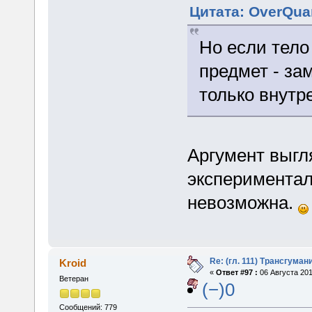
Цитата: OverQuan
Но если тело
предмет - за
только внутр
Аргумент выгл
экспериментал
невозможна.
Re: (гл. 111) Трансгума
Kroid
«
Ответ #97 :
06 Августа 201
Ветеран
(−)0
Сообщений: 779