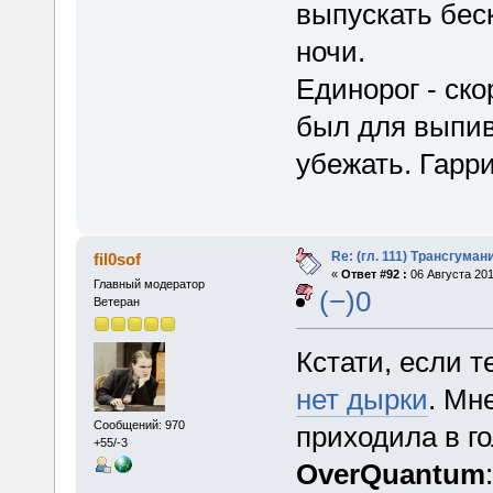
выпускать бес
ночи.
Единорог - скор
был для выпив
убежать. Гарр
Re: (гл. 111) Трансгума
fil0sof
«
Ответ #92 :
06 Августа 201
Главный модератор
(−)0
Ветеран
Кстати, если 
нет дырки
. Мн
Сообщений: 970
приходила в го
+55/-3
OverQuantum