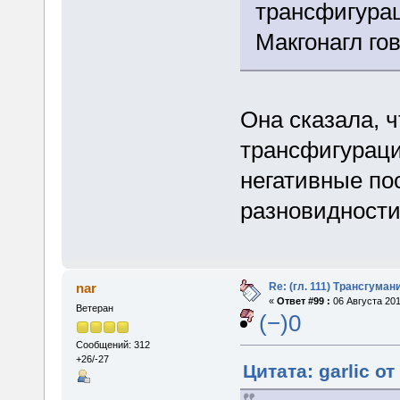
трансфигурац
Макгонагл го
Она сказала, ч
трансфигураци
негативные по
разновидности
Re: (гл. 111) Трансгума
nar
«
Ответ #99 :
06 Августа 201
Ветеран
(−)0
Сообщений: 312
+26/-27
Цитата: garlic от