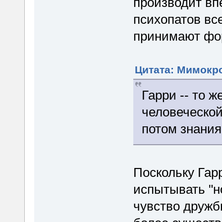
производит вп
психопатов вс
принимают фо
Цитата: Мимокро
Гарри -- то ж
человеческой
потом знания
Поскольку Гарр
испытывать "н
чувство дружбы