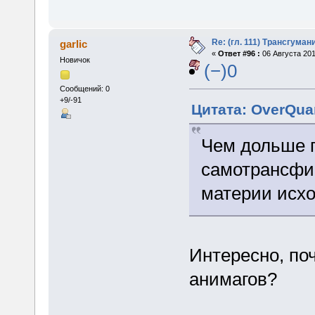
Re: (гл. 111) Трансгума
garlic
«
Ответ #96 :
06 Августа 201
Новичок
(−)0
Сообщений: 0
+9/-91
Цитата: OverQuan
Чем дольше 
самотрансфи
материи исхо
Интересно, по
анимагов?