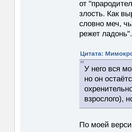
от "прародите
злость. Как вы
словно меч, чь
режет ладонь".
Цитата: Мимокро
У него вся м
но он остаёт
охренительн
взрослого), н
По моей верси