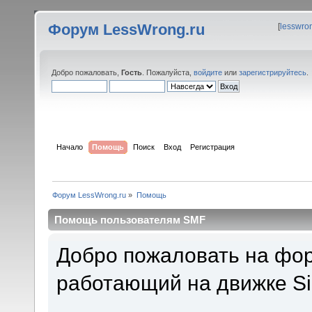
Форум LessWrong.ru
[
lesswro
Добро пожаловать,
Гость
. Пожалуйста,
войдите
или
зарегистрируйтесь
.
Начало
Помощь
Поиск
Вход
Регистрация
Форум LessWrong.ru
»
Помощь
Помощь пользователям SMF
Добро пожаловать на фор
работающий на движке Si