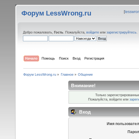
Форум LessWrong.ru
[
lesswro
Добро пожаловать,
Гость
. Пожалуйста,
войдите
или
зарегистрируйтесь
.
Начало
Помощь
Поиск
Вход
Регистрация
Форум LessWrong.ru
»
Главное
»
Общение
Внимание!
Только зарегистрированные
Пожалуйста, войдите или
зарег
Вход
Имя пользовател
Парол