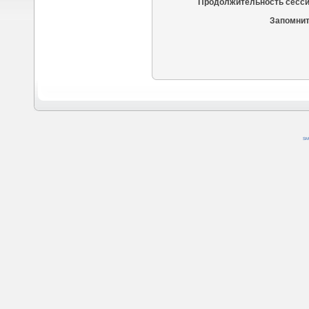
Продолжительность сесси
Запомнит
SM