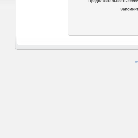
Продолжительность сесси
Запомнит
SM