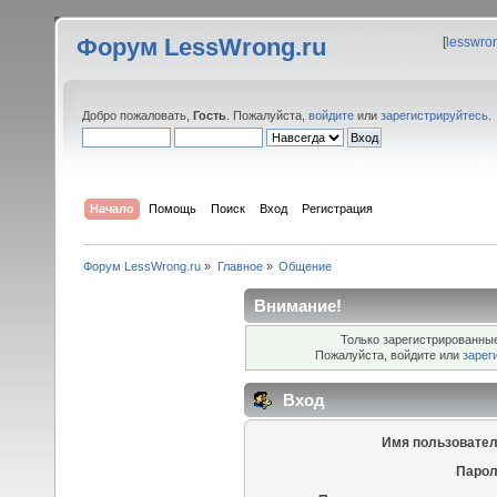
Форум LessWrong.ru
[
lesswro
Добро пожаловать,
Гость
. Пожалуйста,
войдите
или
зарегистрируйтесь
.
Начало
Помощь
Поиск
Вход
Регистрация
Форум LessWrong.ru
»
Главное
»
Общение
Внимание!
Только зарегистрированные
Пожалуйста, войдите или
зарег
Вход
Имя пользовател
Парол