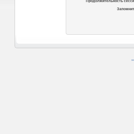
Продолжительность сесси
Запомнит
SM