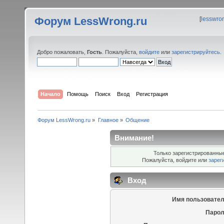
Форум LessWrong.ru
[
lesswro
Добро пожаловать,
Гость
. Пожалуйста,
войдите
или
зарегистрируйтесь
.
Начало
Помощь
Поиск
Вход
Регистрация
Форум LessWrong.ru
»
Главное
»
Общение
Внимание!
Только зарегистрированные
Пожалуйста, войдите или
зарег
Вход
Имя пользовател
Парол