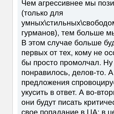
Чем агрессивнее мы поз
(только для
умных\стильных\свобод
гурманов), тем больше м
В этом случае больше бу
первых от тех, кому не о
бы просто промолчал. Ну
понравилось, делов-то. А
предложения спровоцируе
укусить в ответ. А во-вто
они будут писать критиче
свое попадание в ЦА: в це