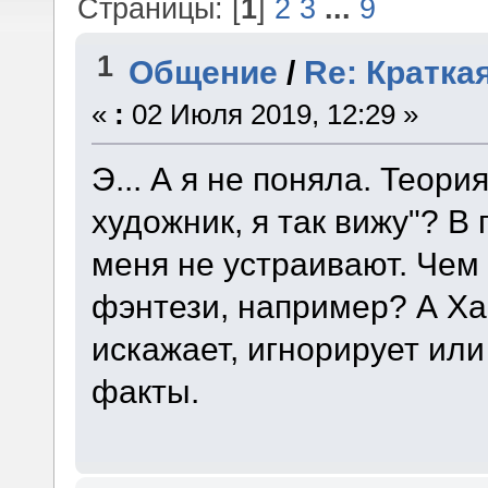
Страницы: [
1
]
2
3
...
9
1
Общение
/
Re: Кратка
«
:
02 Июля 2019, 12:29 »
Э... А я не поняла. Теори
художник, я так вижу"? В 
меня не устраивают. Чем 
фэнтези, например? А Ха
искажает, игнорирует и
факты.