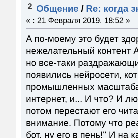
2
Общение
/
Re: когда 
«
:
21 Февраля 2019, 18:52 »
А по-моему это будет здо
нежелательный контент А
но все-таки раздражающи
появились нейросети, кот
промышленных масштабах
интернет, и... И что? И л
потом перестают его чит
внимание. Потому что реа
бот, ну его в пень!" И н