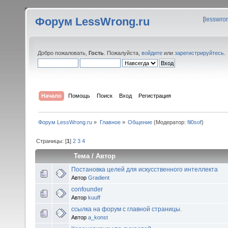
Форум LessWrong.ru
[
lesswro
Добро пожаловать,
Гость
. Пожалуйста,
войдите
или
зарегистрируйтесь
.
Начало
Помощь
Поиск
Вход
Регистрация
Форум LessWrong.ru
»
Главное
»
Общение
(Модератор:
fil0sof
)
Страницы: [
1
]
2
3
4
Тема
/
Автор
Постановка целей для искусственного интеллекта
Автор
Gradient
confounder
Автор
kuuff
ссылка на форум с главной страницы.
Автор
a_konst