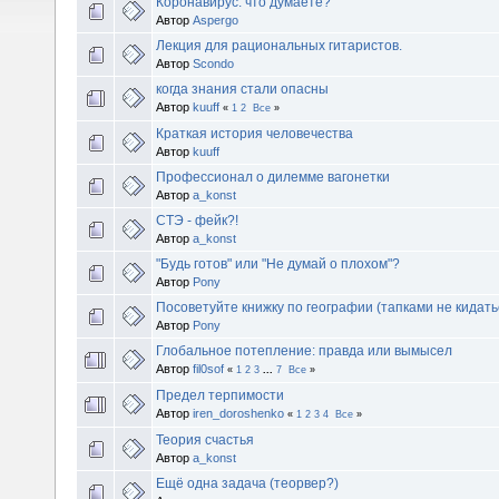
Коронавирус: что думаете?
Автор
Aspergo
Лекция для рациональных гитаристов.
Автор
Scondo
когда знания стали опасны
Автор
kuuff
«
1
2
Все
»
Краткая история человечества
Автор
kuuff
Профессионал о дилемме вагонетки
Автор
a_konst
СТЭ - фейк?!
Автор
a_konst
"Будь готов" или "Не думай о плохом"?
Автор
Pony
Посоветуйте книжку по географии (тапками не кидать
Автор
Pony
Глобальное потепление: правда или вымысел
Автор
fil0sof
«
1
2
3
...
7
Все
»
Предел терпимости
Автор
iren_doroshenko
«
1
2
3
4
Все
»
Теория счастья
Автор
a_konst
Ещё одна задача (теорвер?)