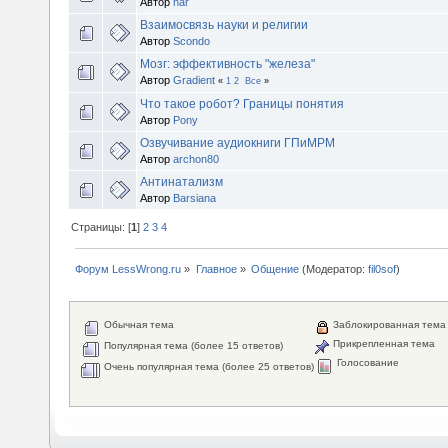
Автор
nar
Взаимосвязь науки и религии
Автор
Scondo
Мозг: эффективность "железа"
Автор
Gradient
«
1
2
Все
»
Что такое робот? Границы понятия
Автор
Pony
Озвучивание аудиокниги ГПиМРМ
Автор
archon80
Антинатализм
Автор
Barsiana
Страницы: [
1
]
2
3
4
Форум LessWrong.ru
»
Главное
»
Общение
(Модератор:
fil0sof
)
Обычная тема
Заблокированная тема
Прикрепленная тема
Популярная тема (более 15 ответов)
Голосование
Очень популярная тема (более 25 ответов)