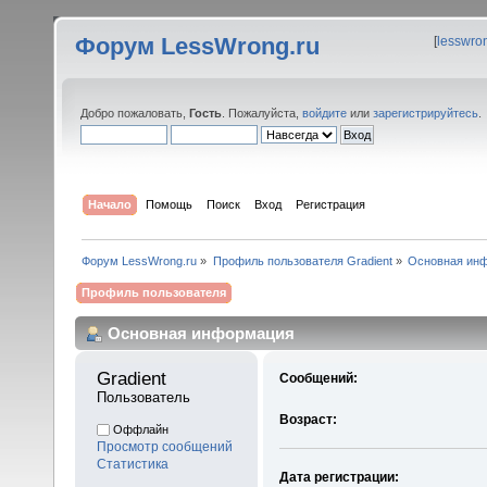
Форум LessWrong.ru
[
lesswro
Добро пожаловать,
Гость
. Пожалуйста,
войдите
или
зарегистрируйтесь
.
Начало
Помощь
Поиск
Вход
Регистрация
Форум LessWrong.ru
»
Профиль пользователя Gradient
»
Основная ин
Профиль пользователя
Основная информация
Gradient 
Сообщений:
Пользователь
Возраст:
Оффлайн
Просмотр сообщений
Статистика
Дата регистрации: