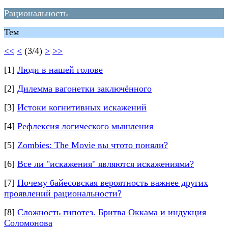
Рациональность
Тем
<<
<
(3/4)
>
>>
[1]
Люди в нашей голове
[2]
Дилемма вагонетки заключённого
[3]
Истоки когнитивных искажений
[4]
Рефлексия логического мышления
[5]
Zombies: The Movie вы чтото поняли?
[6]
Все ли "искажения" являются искажениями?
[7]
Почему байесовская вероятность важнее других
проявлений рациональности?
[8]
Сложность гипотез. Бритва Оккама и индукция
Соломонова