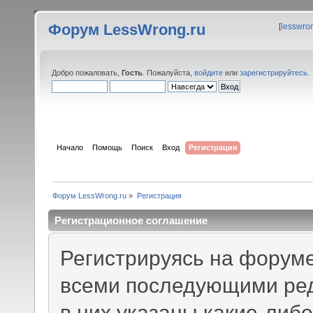
Форум LessWrong.ru
[
lesswro
Добро пожаловать,
Гость
. Пожалуйста,
войдите
или
зарегистрируйтесь
.
Начало
Помощь
Поиск
Вход
Регистрация
Форум LessWrong.ru
»
Регистрация
Регистрационное соглашение
Регистрируясь на форуме
всеми последующими ред
в них указаны какие-либ