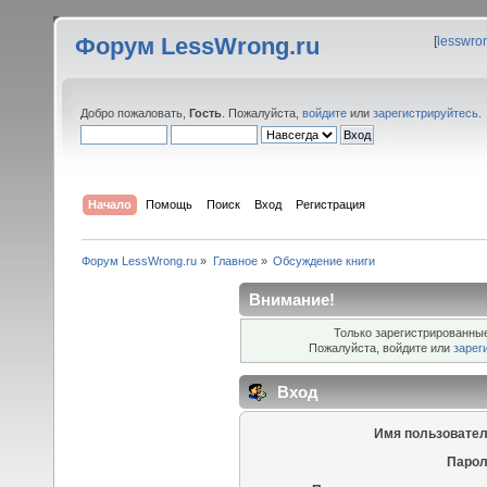
Форум LessWrong.ru
[
lesswro
Добро пожаловать,
Гость
. Пожалуйста,
войдите
или
зарегистрируйтесь
.
Начало
Помощь
Поиск
Вход
Регистрация
Форум LessWrong.ru
»
Главное
»
Обсуждение книги
Внимание!
Только зарегистрированные
Пожалуйста, войдите или
зарег
Вход
Имя пользовател
Парол