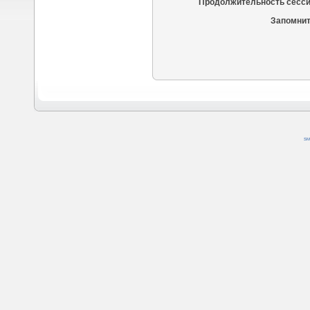
Продолжительность сесси
Запомнит
SM