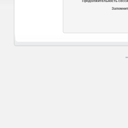
Продолжительность сесси
Запомнит
SM