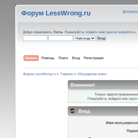
Форум LessWrong.ru
[
lesswro
Добро пожаловать,
Гость
. Пожалуйста,
войдите
или
зарегистрируйтесь
.
Начало
Помощь
Поиск
Вход
Регистрация
Форум LessWrong.ru
»
Главное
»
Обсуждение книги
Внимание!
Только зарегистрированные
Пожалуйста, войдите или
зарег
Вход
Имя пользовател
Парол