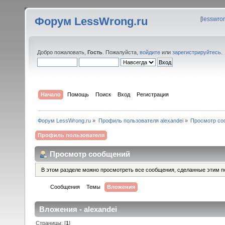
Форум LessWrong.ru
[
lesswro
Добро пожаловать,
Гость
. Пожалуйста,
войдите
или
зарегистрируйтесь
.
Начало
Помощь
Поиск
Вход
Регистрация
Форум LessWrong.ru
»
Профиль пользователя alexandei
»
Просмотр со
Профиль пользователя
Просмотр сообщений
В этом разделе можно просмотреть все сообщения, сделанные этим п
Сообщения
Темы
Вложения
Вложения - alexandei
Страницы: [
1
]