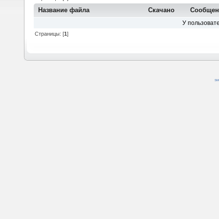
Название файла
Скачано
Сообщен
У пользовате
Страницы: [
1
]
SM