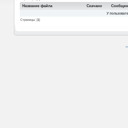
Название файла
Скачано
Сообщен
У пользовате
Страницы: [
1
]
SM