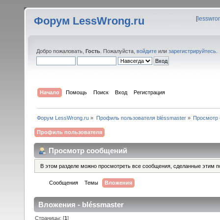
Форум LessWrong.ru
[
lesswro
Добро пожаловать,
Гость
. Пожалуйста,
войдите
или
зарегистрируйтесь
.
Начало
Помощь
Поиск
Вход
Регистрация
Форум LessWrong.ru
»
Профиль пользователя bléssmaster
»
Просмотр
Профиль пользователя
Просмотр сообщений
В этом разделе можно просмотреть все сообщения, сделанные этим п
Сообщения
Темы
Вложения
Вложения - bléssmaster
Страницы: [
1
]