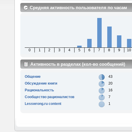
Средняя активность пользователя по часам
0
1
2
3
4
5
6
7
8
9
10
Активность в разделах (кол-во сообщений)
Общение
43
Обсуждение книги
20
Рациональность
16
Сообщество рационалистов
7
Lesswrong.ru content
1