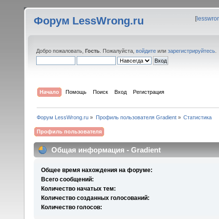
Форум LessWrong.ru
[
lesswro
Добро пожаловать,
Гость
. Пожалуйста,
войдите
или
зарегистрируйтесь
.
Начало
Помощь
Поиск
Вход
Регистрация
Форум LessWrong.ru
»
Профиль пользователя Gradient
»
Статистика
Профиль пользователя
Общая информация - Gradient
Общее время нахождения на форуме:
Всего сообщений:
Количество начатых тем:
Количество созданных голосований:
Количество голосов: