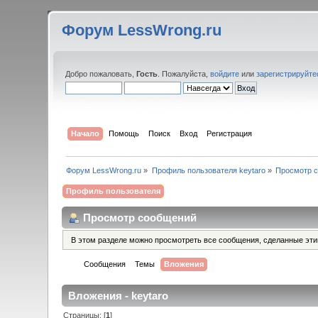
Форум LessWrong.ru
Добро пожаловать,
Гость
. Пожалуйста,
войдите
или
зарегистрируйте
Начало
Помощь
Поиск
Вход
Регистрация
Форум LessWrong.ru
»
Профиль пользователя keytaro
»
Просмотр 
Профиль пользователя
Просмотр сообщений
В этом разделе можно просмотреть все сообщения, сделанные эт
Сообщения
Темы
Вложения
Вложения - keytaro
Страницы: [
1
]