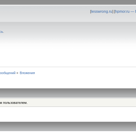
[
lesswrong.ru
] [
hpmor.ru —
сь
.
сообщений
»
Вложения
им пользователем.