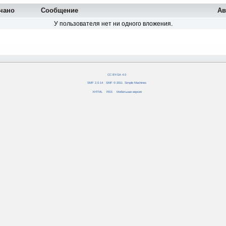
чано
Сообщение
Ав
У пользователя нет ни одного вложения.
CC BY-SA 4.0
SMF 2.0.14
|
SMF © 2011
,
Simple Machines
XHTML
RSS
Мобильная версия