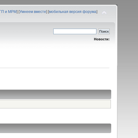
 ГП и МРМ
] [
Умнеем вместе
] [
мобильная версия форума
]
Новости: