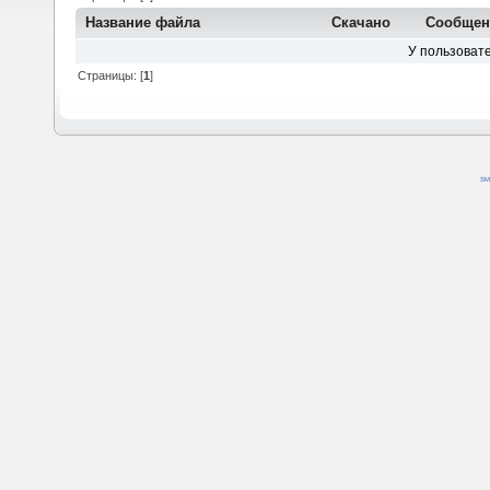
Название файла
Скачано
Сообще
У пользовате
Страницы: [
1
]
SM