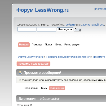
Форум LessWrong.ru
[
lesswro
Добро пожаловать,
Гость
. Пожалуйста,
войдите
или
зарегистрируйтесь
.
Начало
Помощь
Поиск
Вход
Регистрация
Форум LessWrong.ru
»
Профиль пользователя bléssmaster
»
Просмотр
Профиль пользователя
Просмотр сообщений
В этом разделе можно просмотреть все сообщения, сделанные этим п
Сообщения
Темы
Вложения
Вложения - bléssmaster
Страницы: [
1
]