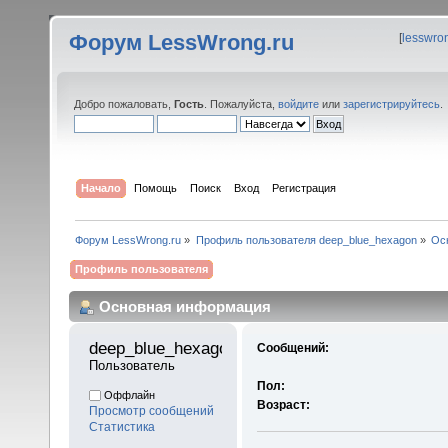
Форум LessWrong.ru
[
lesswro
Добро пожаловать,
Гость
. Пожалуйста,
войдите
или
зарегистрируйтесь
.
Начало
Помощь
Поиск
Вход
Регистрация
Форум LessWrong.ru
»
Профиль пользователя deep_blue_hexagon
»
Ос
Профиль пользователя
Основная информация
deep_blue_hexagon 
Сообщений:
Пользователь
Пол:
Оффлайн
Возраст:
Просмотр сообщений
Статистика