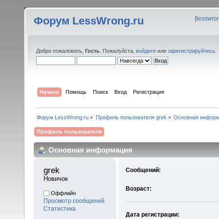
Форум LessWrong.ru
[
lesswro
Добро пожаловать,
Гость
. Пожалуйста,
войдите
или
зарегистрируйтесь
.
Начало
Помощь
Поиск
Вход
Регистрация
Форум LessWrong.ru
»
Профиль пользователя grek
»
Основная инфор
Профиль пользователя
Основная информация
grek 
Сообщений:
Новичок
Возраст:
Оффлайн
Просмотр сообщений
Статистика
Дата регистрации: