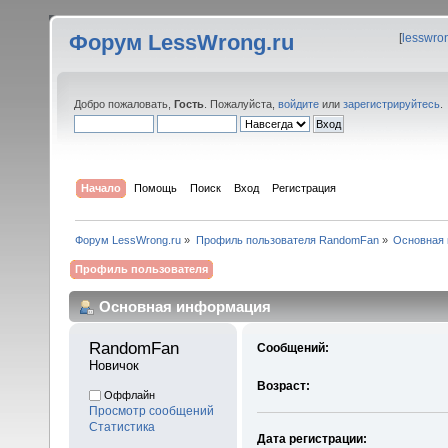
Форум LessWrong.ru
[
lesswro
Добро пожаловать,
Гость
. Пожалуйста,
войдите
или
зарегистрируйтесь
.
Начало
Помощь
Поиск
Вход
Регистрация
Форум LessWrong.ru
»
Профиль пользователя RandomFan
»
Основная
Профиль пользователя
Основная информация
RandomFan 
Сообщений:
Новичок
Возраст:
Оффлайн
Просмотр сообщений
Статистика
Дата регистрации: