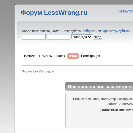
Форум LessWrong.ru
[
lesswro
Добро пожаловать,
Гость
. Пожалуйста,
войдите
или
зарегистрируйтесь
.
Начало
Помощь
Поиск
Вход
Регистрация
Форум LessWrong.ru
Восстановление параметров 
Если забыли свои параметры авторизац
введите, пожалу
Ваше имя или emai