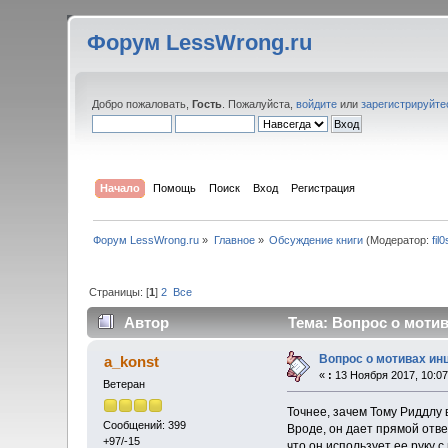
Форум LessWrong.ru
Добро пожаловать,
Гость
. Пожалуйста,
войдите
или
зарегистрируйте
Начало
Помощь
Поиск
Вход
Регистрация
Форум LessWrong.ru
»
Главное
»
Обсуждение книги
(Модератор:
fil
Страницы: [
1
]
2
Все
Автор
Тема: Вопрос о мотив
Вопрос о мотивах инц
a_konst
«
:
13 Ноября 2017, 10:07
Ветеран
Точнее, зачем Тому Риддлу
Сообщений: 399
Вроде, он дает прямой отве
+97/-15
что он использует ее руку с