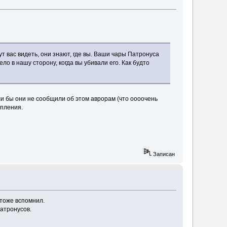
вас видеть, они знают, где вы. Ваши чары Патронуса
ло в нашу сторону, когда вы убивали его. Как будто
ли бы они не сообщили об этом аврорам (что оооочень
упления.
Записан
 тоже вспомнил.
атронусов.