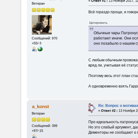
«
Ответ #1 :
13 Ноября 2017, 11
Ветеран
Всё гораздо проще, и гово
Цитировать
Обычные чары Патронуса
работают иначе. Они осл
Сообщений: 970
+55/-3
оно позабыло о нашем с
С любым обычным провожаты
вряд ли, учитывая её стату
Поэтому весь этот план ст
А одновременно взять Гарр
Re: Вопрос о мотивах
a_konst
«
Ответ #2 :
13 Ноября 20
Ветеран
Про идеальность патронуса 
Сообщений: 399
Но это слабый аргумент, д
+97/-15
Дементоры не сообщают о по