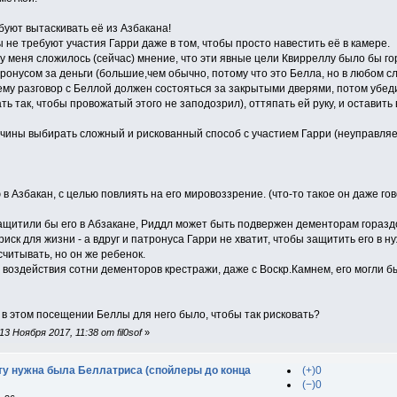
буют вытаскивать её из Азбакана!
ы не требуют участия Гарри даже в том, чтобы просто навестить её в камере.
у меня сложилось (сейчас) мнение, что эти явные цели Квирреллу было бы г
онусом за деньги (большие,чем обычно, потому что это Белла, но в любом сл
му разговор с Беллой должен состояться за закрытыми дверями, потом убедит
ь так, чтобы провожатый этого не заподозрил), оттяпать ей руку, и оставить 
ричины выбирать сложный и рискованный способ с участием Гарри (неуправля
 в Азбакан, с целью повлиять на его мировоззрение. (что-то такое он даже гов
ащитили бы его в Абзакане, Риддл может быть подвержен дементорам горазд
риск для жизни - а вдруг и патронуса Гарри не хватит, чтобы защитить его в
считывать, но он же ребенок.
е воздействия сотни дементоров крестражи, даже с Воскр.Камнем, его могли 
 в этом посещении Беллы для него было, чтобы так рисковать?
 Ноября 2017, 11:38 от fil0sof
»
у нужна была Беллатриса (спойлеры до конца
(+)0
(−)0