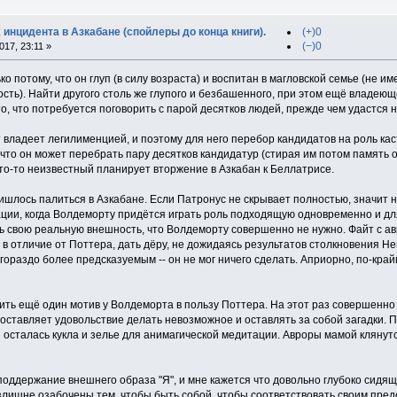
 инцидента в Азкабане (спойлеры до конца книги).
(+)0
(−)0
17, 23:11 »
ько потому, что он глуп (в силу возраста) и воспитан в магловской семье (не
ть). Найти другого столь же глупого и безбашенного, при этом ещё владеюще
о, что потребуется поговорить с парой десятков людей, прежде чем удастся 
т владеет легилименцией, и поэтому для него перебор кандидатов на роль к
что он может перебрать пару десятков кандидатур (стирая им потом память о
 кто-то неизвестный планирует вторжение в Азкабан к Беллатрисе.
ишлось палиться в Азкабане. Если Патронус не скрывает полностью, значит н
ции, когда Волдеморту придётся играть роль подходящую одновременно и для 
ь свою реальную внешность, что Волдеморту совершенно не нужно. Файт с авр
, в отличие от Поттера, дать дёру, не дожидаясь результатов столкновения 
гораздо более предсказуемым -- он не мог ничего сделать. Априорно, по-крайн
ожить ещё один мотив у Волдеморта в пользу Поттера. На этот раз совершен
доставляет удовольствие делать невозможное и оставлять за собой загадки. 
 осталась кукла и зелье для анимагической медитации. Авроры мамой клянут
оддержание внешнего образа "Я", и мне кажется что довольно глубоко сидящ
лишне озабочены тем, чтобы быть собой, чтобы соответствовать своим предс