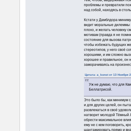
проблемы и превратили похо
над собой, находясь в стол
Кстати у Дамблдора минимум
видит моральные дилеммы и 
плохо, и желать человеку с
мотивам (правда я не помню
состояние для вызова патро
чтобы избежать будущих же
стереотипов, у него своё с
хорошими, и им сложно выз
хорошее и правильное, он н
заморачиваясь на произне
Цитата: a_konst от 13 Ноября 2
Уж не думаю, что для Кв
Беллатрисой.
Это было бы, как минимум 
и для других целей, он пыт
развлекаться в своё удовол
натворит молодой Тёмный Ло
обрести максимальное влиян
ему не с кем поговорить, 
шантажировать прямо и внаг