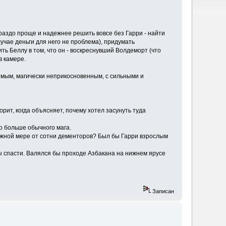
ораздо проще и надежнее решить вовсе без Гарри - найти
учае деньги для него не проблема), придумать
ь Беллу в том, что он - воскреснувший Волдеморт (что
в камере.
емым, магически неприкосновенным, с сильными и
орит, когда объясняет, почему хотел засунуть туда
о больше обычного мага.
 нужной мере от сотни дементоров? Был бы Гарри взрослым
бы спасти. Валялся бы проходе Азбакана на нижнем ярусе
Записан