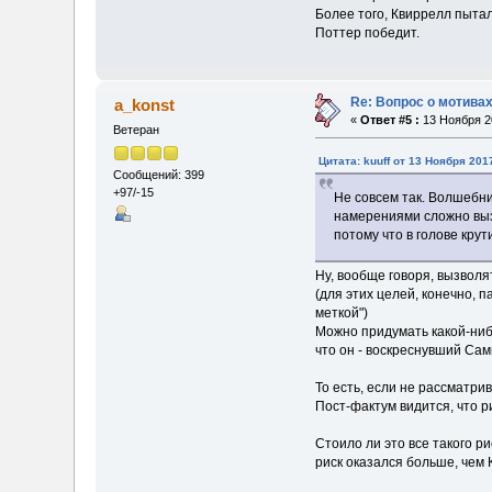
Более того, Квиррелл пытал
Поттер победит.
Re: Вопрос о мотивах
a_konst
«
Ответ #5 :
13 Ноября 20
Ветеран
Цитата: kuuff от 13 Ноября 201
Сообщений: 399
+97/-15
Не совсем так. Волшебни
намерениями сложно выз
потому что в голове кру
Ну, вообще говоря, вызволя
(для этих целей, конечно, п
меткой")
Можно придумать какой-нибу
что он - воскреснувший Сам
То есть, если не рассматри
Пост-фактум видится, что 
Стоило ли это все такого ри
риск оказался больше, чем 