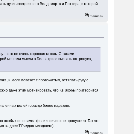
вать дуэль воскресшего Волдеморта и Поттера, в которой
Записан
у -- это не очень хорошая мысль. С такими
орой мешали мысли о Беллатрисе вызвать патронуса,
чка, и, если повезет с провожатым, оттяпать руку с
жно даже этим мотивировать, что Кв. якобы притворится,
заявленных целей гораздо более надежно.
н особых не поимел (если я ничего не пропустил). Так что
ную в адрес Т.Риддла-младшего).
Записан