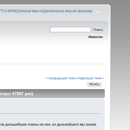
 ГП и МРМ
] [
Умнеем вместе
] [
мобильная версия форума
]
Новости:
« предыдущая тема
следующая тема »
ПЕЧАТЬ
тано 47987 раз)
 были дальшейшие планы на нее, из дальнейшего мы знаем,