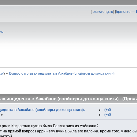
[
lesswrong.ru
] [
hpmor.ru —
сь
.
0sof
) »
Вопрос о мотивах инцидента в Азкабане (спойлеры до конца книги). 
ах инцидента в Азкабане (спойлеры до конца книги). (Прочи
идента в Азкабане (спойлеры до конца книги).
(+)0
(−)0
 »
 в роли Квиррелла нужна была Беллатриса из Азбакана?
т на прямой вопрос Гарри - ему нужна была его палочка. Кроме того, у него
 меткой.