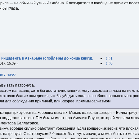
атриса — не обычный узник Азкабана. К пожирателям вообще не пускают посети
 бы глаза.
 инцидента в Азкабане (спойлеры до конца книги).
(+)1
(−)0
17, 15:39 »
017, 13:27
ызывать патронуса.
кстом написано, хотя бы достаточно многие, могут закрывать глаза на неко
остаточно благие намерения, чтобы убедить мага, способного вызывать патро
чи для соблюдения приличий, или, скорее, прямым сарказмом.
 концентрируются на хороших мыслях. Мысль вызволить зверя -- Беллатрису 
и поддерживать его. Там был момент про Амелию Боунс, которой мешали мысл
ементора Беллатрисе.
 вижу, вообще сильно работают убеждения. Если волшебник верит, что плоха
 патронуса. С патронусом 2.0 может быть чуть иначе, а может быть то же с
хику в нужном состоянии, действовать так, как ему хочется, а не так, как пр