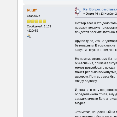
Re: Вопрос о мотивах
kuuff
«
Ответ #6 :
13 Ноября 20
Старожил
Поттер влез в это дело тол
Сообщений: 2 133
подозрительную неизвестнос
+220/-52
придётся рассчитывать на т
Другое дело, что Волдемор
безопасным. В том смысле, 
запустив слухов о том, что
Но помимо этого, ему бы пр
объяснения, причём в ситуа
может потребовать показат
может реально психануть и
аврором. Поттер здесь был 
Аваду Кедавру.
И, кстати, я могу предпол
определённого стиля, ему 
загадку: вместо Беллатрисы
в курсе.
Это мотив, нацеленный на п
неосознанно. Люди часто из