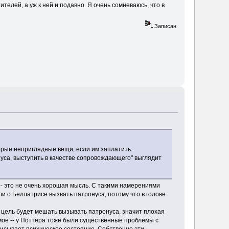
телей, а уж к ней и подавно. Я очень сомневаюсь, что в
Записан
торые неприглядные вещи, если им заплатить.
нуса, выступить в качестве сопровождающего" выглядит
-- это не очень хорошая мысль. С такими намерениями
и о Беллатрисе вызвать патронуса, потому что в голове
я цель будет мешать вызывать патронуса, значит плохая
амое -- у Поттера тоже были существенные проблемы с
едписывает психическое состояние. Собственно эти