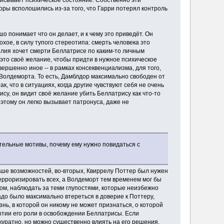
оры всполошились из-за того, что Гарри потерял контроль
о понимает что он делает, и к чему это приведёт. Он
хое, в силу тупого стереотипа: смерть человека это
елия хочет смерти Беллатрисе по каким-то личным
 это своё желание, чтобы придти в нужное психическое
ершенно иное -- в рамках консеквенциализма, для того,
олдеморта. То есть, Дамблдор максимально свободен от
, что в ситуациях, когда другие чувствуют себя не очень
у, он видит своё желание убить Беллатрису как что-то
оэтому он легко вызывает патронуса, даже не
ительные мотивы, почему ему нужно повидаться с
льше возможностей, во-вторых, Квиррелу Поттер был нужен
терроризировать всех, а Волдеморт тем временем мог бы
рном, наблюдать за теми глупостями, которые неизбежно
адо было максимально втереться в доверие к Поттеру,
нь, в которой он никому не может признаться, о которой
ытии его роли в освобождении Беллатрисы. Если
ккуратно, но можно существенно влиять на его решения.