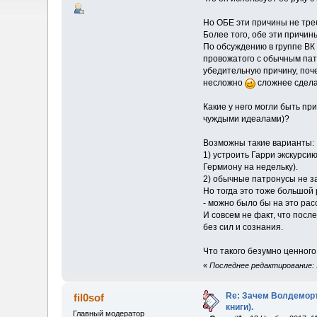
Но ОБЕ эти причины не тре
Более того, обе эти причин
По обсуждению в группе ВК 
провожатого с обычным патр
убедительную причину, поче
несложно
сложнее сделат
Какие у него могли быть п
чуждыми идеалами)?
Возможны такие варианты:
1) устроить Гарри экскурсию
Гермиону на недельку).
2) обычные патронусы не з
Но тогда это тоже большой 
- можно было бы на это рас
И совсем не факт, что посл
без сил и сознания.
Что такого безумно ценного
«
Последнее редактирование: 13
Re: Зачем Волдеморт
fil0sof
книги).
Главный модератор