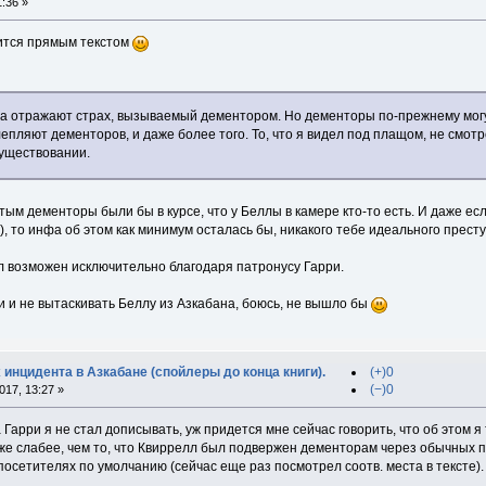
:36 »
рится прямым текстом
 отражают страх, вызываемый дементором. Но дементоры по-прежнему могут 
епляют дементоров, и даже более того. То, что я видел под плащом, не смотре
уществовании.
м дементоры были бы в курсе, что у Беллы в камере кто-то есть. И даже ес
с), то инфа об этом как минимум осталась бы, никакого тебе идеального прест
ал возможен исключительно благодаря патронусу Гарри.
и и не вытаскивать Беллу из Азкабана, боюсь, не вышло бы
 инцидента в Азкабане (спойлеры до конца книги).
(+)0
(−)0
17, 13:27 »
Гарри я не стал дописывать, уж придется мне сейчас говорить, что об этом я
аже слабее, чем то, что Квиррелл был подвержен дементорам через обычных п
сетителях по умолчанию (сейчас еще раз посмотрел соотв. места в тексте).