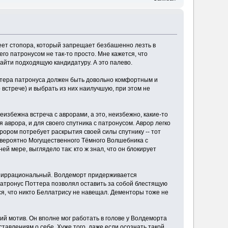
 имеет стопора, который запрещает безбашенно лезть в
го патронусом не так-то просто. Мне кажется, что
найти подходящую кандидатуру. А это палево.
астера патронуса должен быть довольно комфортным и
 встрече) и выбрать из них наилучшую, при этом не
еизбежна встреча с аврорами, а это, неизбежно, какие-то
аврора, и для своего спутника с патронусом. Аврор легко
ором потребует раскрытия своей силы спутнику -- тот
Невероятно Могущественного Тёмного Волшебника с
ей мере, выглядело так: кто ж знал, что он блокирует
но иррациональный. Волдеморт придерживается
Патронус Поттера позволял оставить за собой блестящую
ся, что никто Беллатрису не навещал. Дементоры тоже не
ий мотив. Он вполне мог работать в голове у Волдеморта
тавлениям о себе. Хуже того, даже если осознать такой