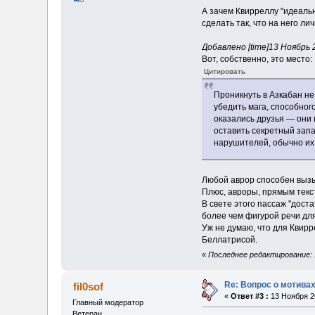
А зачем Квирреллу "идеальн
сделать так, что на него л
Добавлено [time]13 Ноябрь 20
Вот, собственно, это место:
Цитировать
Проникнуть в Азкабан не
убедить мага, способног
оказались друзья — они 
оставить секретный запа
нарушителей, обычно их
Любой аврор способен вызы
Плюс, авроры, прямым текст
В свете этого пассаж "дост
более чем фигурой речи дл
Уж не думаю, что для Квир
Беллатрисой.
«
Последнее редактирование: 1
Re: Вопрос о мотивах
fil0sof
«
Ответ #3 :
13 Ноября 20
Главный модератор
Ветеран