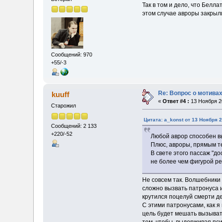
Так в том и дело, что Белл
этом случае авроры закрыли
Сообщений: 970
+55/-3
Re: Вопрос о мотивах
kuuff
«
Ответ #4 :
13 Ноября 20
Старожил
Цитата: a_konst от 13 Ноября 2
Сообщений: 2 133
+220/-52
Любой аврор способен в
Плюс, авроры, прямым те
В свете этого пассаж "д
не более чем фигурой ре
Не совсем так. Волшебники
сложно вызвать патронуса 
крутился поцелуй смерти д
С этими патронусами, как я
цель будет мешать вызывать
тем, чтобы, выдерживая пси