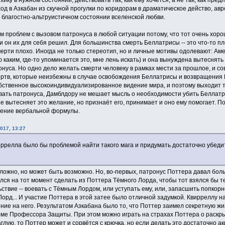
д в Азкабан из скучной прогулки по коридорам в драматическое действо, авр
ь благостно-альтруистичном состоянии вселенской любви.
 проблем с вызовом патронуса в любой ситуации потому, что тот очень хорош
он их для себя решил. Для большинства смерть Беллатрисы -- это что-то пло
мерти плохо. Иногда не только стереотип, но и личные мотивы одолевают: Ам
 каким, где-то упоминается это, мне лень искать) и она вынуждена вытеснять
нуса. Но одно дело желать смерти человеку в рамках мести за прошлое, и сов
ртв, которые неизбежны в случае освобождения Беллатрисы и возвращения В
обственное высокоиндивидуализированное видение мира, и поэтому выходит так
вать патронуса, Дамблдору не мешает мысль о необходимости убить Беллатрис
е вытесняет это желание, но признаёт его, принимает и оно ему помогает. П
сение вербальной формулы.
017, 13:27
иррелла было бы проблемой найти такого мага и придумать достаточно убед
сложно, но может быть возможно. Но, во-первых, патронус Поттера давал бо
ался на тот момент сделать из Поттера Тёмного Лорда, чтобы тот взялся бы 
ьствие -- воевать с Тёмным Лордом, или уступать ему, или, запасшить попко
рд... И участие Поттера в этой затее было отличной задумкой. Квирреллу н
ие на него. Результатом Азкабана было то, что Поттер заимел секретную жиз
кроме Профессора Защиты. При этом можно играть на страхах Поттера о раскр
лую, то Поттер может и сорвётся с крючка, но если делать это достаточно а