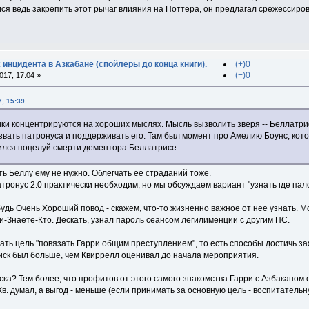
ся ведь закрепить этот рычаг влияния на Поттера, он предлагал срежессиро
 инцидента в Азкабане (спойлеры до конца книги).
(+)0
(−)0
17, 17:04 »
7, 15:39
ки концентрируются на хороших мыслях. Мысль вызволить зверя -- Беллатрис
вать патронуса и поддерживать его. Там был момент про Амелию Боунс, кот
тился поцелуй смерти дементора Беллатрисе.
ть Беллу ему не нужно. Облегчать ее страданий тоже.
атронус 2.0 практически необходим, но мы обсуждаем вариант "узнать где пало
дь Очень Хороший повод - скажем, что-то жизненно важное от нее узнать. Мо
и-Знаете-Кто. Дескать, узнал пароль сеансом легилименции с другим ПС.
вать цель "повязать Гарри общим преступлением", то есть способы достичь 
риск был больше, чем Квиррелл оценивал до начала мероприятия.
ска? Тем более, что профитов от этого самого знакомства Гарри с Азбаканом о
Кв. думал, а выгод - меньше (если принимать за основную цель - воспитатель