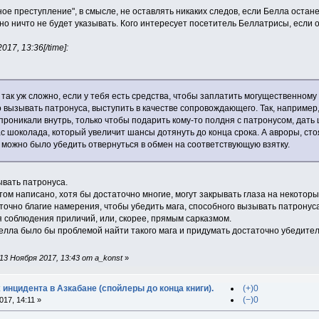
ое преступление", в смысле, не оставлять никаких следов, если Белла остан
ично ничто не будет указывать. Кого интересует посетитель Беллатрисы, если
17, 13:36[/time]:
 так уж сложно, если у тебя есть средства, чтобы заплатить могущественном
о вызывать патронуса, выступить в качестве сопровождающего. Так, например,
проникали внутрь, только чтобы подарить кому-то полдня с патронусом, дат
с шоколада, который увеличит шансы дотянуть до конца срока. А авроры, ст
 можно было убедить отвернуться в обмен на соответствующую взятку.
вать патронуса.
ом написано, хотя бы достаточно многие, могут закрывать глаза на некотор
аточно благие намерения, чтобы убедить мага, способного вызывать патронус
я соблюдения приличий, или, скорее, прямым сарказмом.
релла было бы проблемой найти такого мага и придумать достаточно убедите
3 Ноября 2017, 13:43 от a_konst
»
 инцидента в Азкабане (спойлеры до конца книги).
(+)0
(−)0
17, 14:11 »