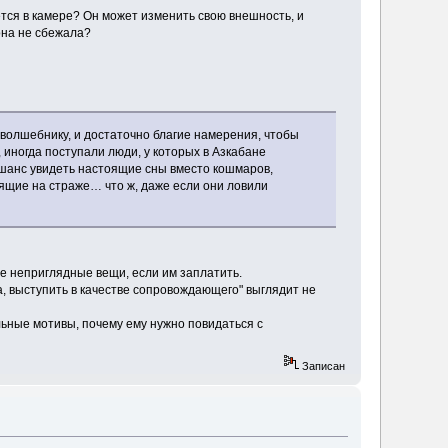
ется в камере? Он может изменить свою внешность, и
 она не сбежала?
у волшебнику, и достаточно благие намерения, чтобы
 иногда поступали люди, у которых в Азкабане
ь шанс увидеть настоящие сны вместо кошмаров,
оящие на страже… что ж, даже если они ловили
ые неприглядные вещи, если им заплатить.
а, выступить в качестве сопровождающего" выглядит не
льные мотивы, почему ему нужно повидаться с
Записан