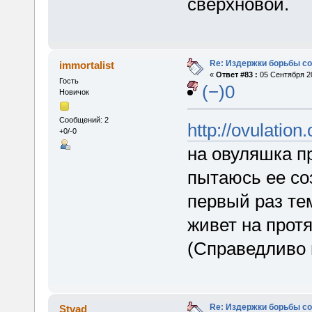
сверхновой.
Re: Издержки борьбы с
immortalist
«
Ответ #83 :
05 Сентября 20
Гость
(−)0
Новичок
Сообщений: 2
http://ovulation
+0/-0
на овуляшка п
пытаюсь ее со
первый раз те
живет на прот
(Справедливо 
Re: Издержки борьбы с
Stvad