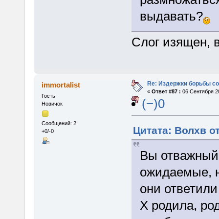
выдавать?
Слог изящен, 
Re: Издержки борьбы с
immortalist
«
Ответ #87 :
06 Сентября 20
Гость
(−)0
Новичок
Сообщений: 2
Цитата: Волхв от
+0/-0
Вы отважный 
ожидаемые, н
они ответили
Х родила, ро