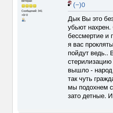
Ветеран
(−)0
Сообщений: 341
+0/-0
Дык Вы это б
убьют нахрен. 
бессмертие и п
я вас проклят
пойдут ведь.. 
стерилизацию 
вышло - народ 
так чуть граж
мы подохнем с 
зато детные. И