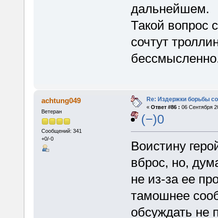
дальнейшем.
Такой вопрос 
сочтут троллин
бессмысленно
Re: Издержки борьбы с
achtung049
«
Ответ #86 :
06 Сентября 20
Ветеран
(−)0
Сообщений: 341
+0/-0
Воистину геро
вброс, но, дум
не из-за ее пр
тамошнее сооб
обсуждать не 