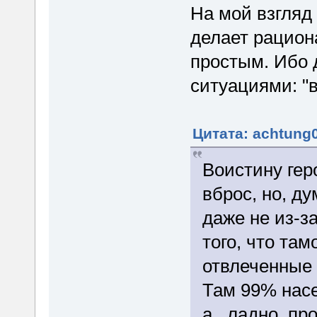
На мой взгляд
делает рацион
простым. Ибо 
ситуациями: "в
Цитата: achtung0
Воистину ге
вброс, но, д
даже не из-з
того, что та
отвлеченные 
Там 99% нас
а ..ладно, п