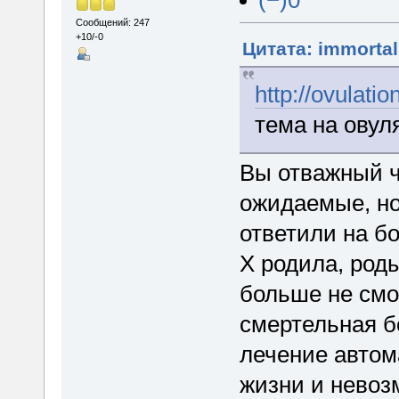
(−)0
Сообщений: 247
+10/-0
Цитата: immortal
http://ovulati
тема на овул
Вы отважный ч
ожидаемые, но 
ответили на б
Х родила, род
больше не смо
смертельная б
лечение автом
жизни и невоз