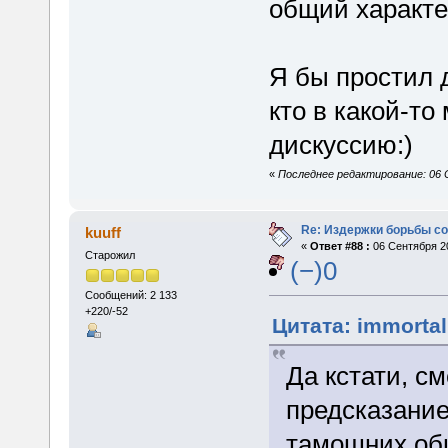
общий характе
Я бы простил 
кто в какой-т
дискуссию:)
«
Последнее редактирование: 06 
Re: Издержки борьбы с
kuuff
«
Ответ #88 :
06 Сентября 20
Старожил
(−)0
Сообщений: 2 133
+220/-52
Цитата: immortal
Да кстати, с
предсказание
тамошних оби