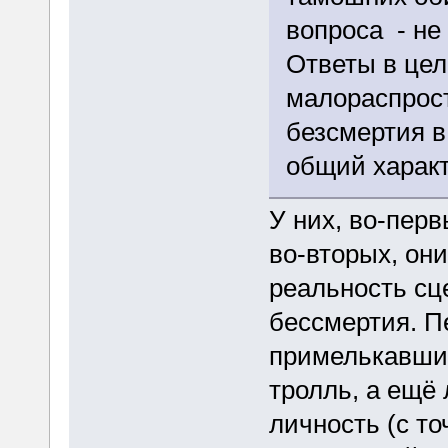
вопроса - не
Ответы в цел
малораспрос
безсмертия в
общий характ
У них, во-пер
во-вторых, они
реальность сц
бессмертия. П
примелькавшис
тролль, а ещё
личность (с т