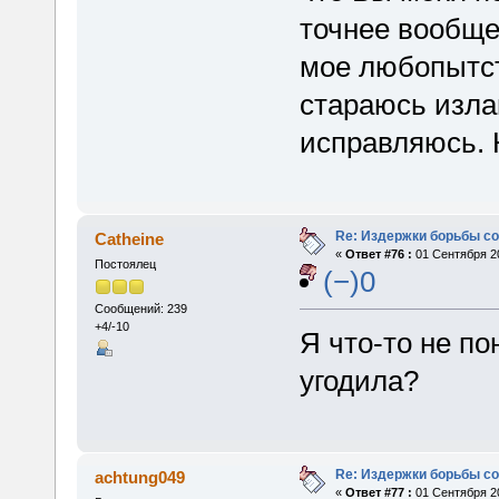
точнее вообще
мое любопытст
стараюсь излаг
исправляюсь. 
Re: Издержки борьбы с
Catheine
«
Ответ #76 :
01 Сентября 20
Постоялец
(−)0
Сообщений: 239
+4/-10
Я что-то не по
угодила?
Re: Издержки борьбы с
achtung049
«
Ответ #77 :
01 Сентября 20