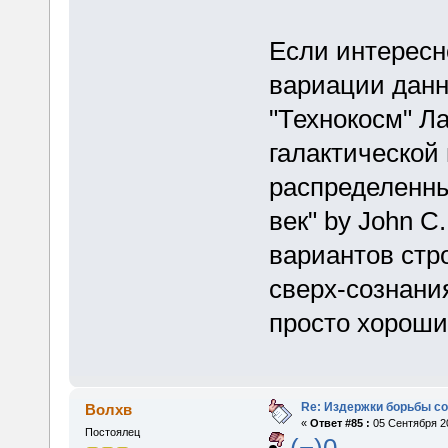
Если интересн
вариации данн
"Технокосм" Л
галактической
распределенны
век" by John C
вариантов стро
сверх-сознания
просто хорошие
Re: Издержки борьбы с
Волхв
«
Ответ #85 :
05 Сентября 20
Постоялец