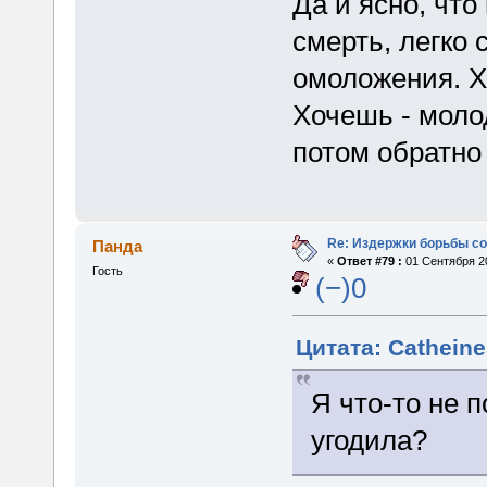
Да и ясно, чт
смерть, легко 
омоложения. Х
Хочешь - молод
потом обратно
Re: Издержки борьбы с
Панда
«
Ответ #79 :
01 Сентября 20
Гость
(−)0
Цитата: Catheine
Я что-то не 
угодила?