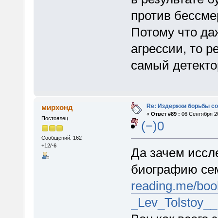
против бессме
Потому что да
агрессии, то р
самый детекто
Re: Издержки борьбы с
мирхонд
«
Ответ #89 :
06 Сентября 20
Постоялец
(−)0
Сообщений: 162
+12/-6
Да зачем иссл
биографию се
reading.me/boo
_Lev_Tolstoy__