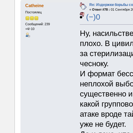
Re: Издержки борьбы с
Catheine
«
Ответ #78 :
01 Сентября 20
Постоялец
(−)0
Сообщений: 239
+4/-10
Ну, насильств
плохо. В циви
за стерилизац
чесноку.
И формат бесс
неплохой выбо
существенно и
какой группов
атаке вроде т
уже не будет.