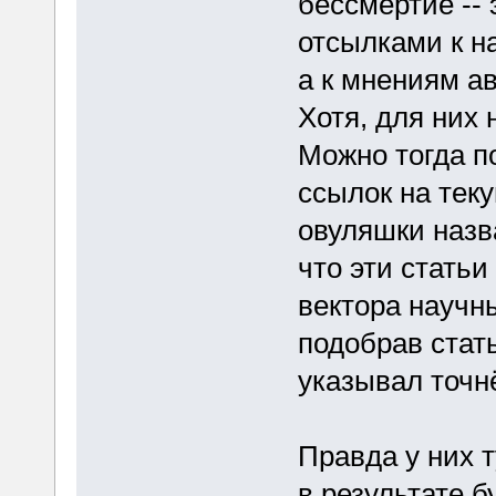
бессмертие -- 
отсылками к н
а к мнениям а
Хотя, для них
Можно тогда п
ссылок на тек
овуляшки назва
что эти стать
вектора научн
подобрав стат
указывал точн
Правда у них т
в результате 