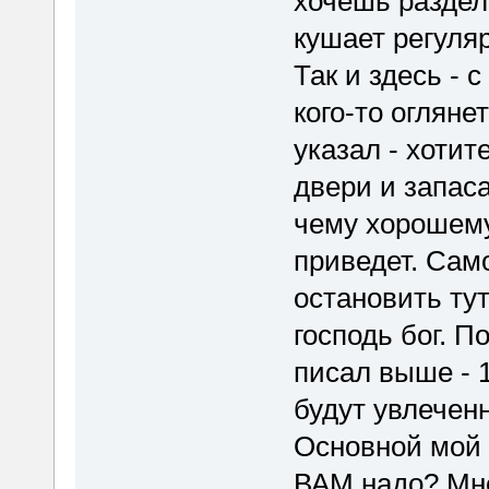
хочешь раздел
кушает регуля
Так и здесь - с
кого-то огляне
указал - хоти
двери и запас
чему хорошему
приведет. Сам
остановить тут
господь бог. П
писал выше - 
будут увлеченн
Основной мой 
ВАМ надо? Мне 