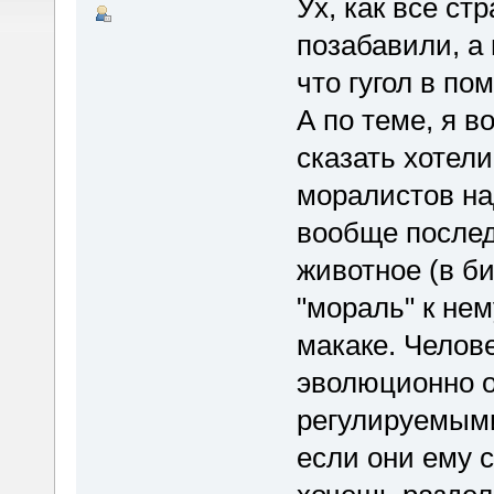
Ух, как все с
позабавили, а 
что гугол в по
А по теме, я в
сказать хотели
моралистов на
вообще послед
животное (в б
"мораль" к нем
макаке. Челов
эволюционно 
регулируемыми
если они ему ск