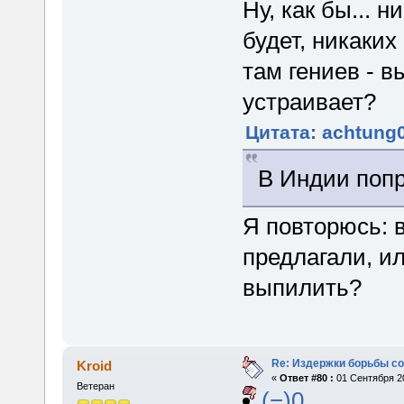
Ну, как бы... 
будет, никаких
там гениев - в
устраивает?
Цитата: achtung0
В Индии поп
Я повторюсь: 
предлагали, ил
выпилить?
Re: Издержки борьбы с
Kroid
«
Ответ #80 :
01 Сентября 20
Ветеран
(−)0