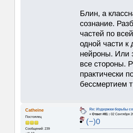
Блин, а класс
сознание. Раз
частей по всей
одной части к 
нейроны. Или з
все стороны. 
практически п
бессмертием то
Re: Издержки борьбы с
Catheine
«
Ответ #81 :
02 Сентября 20
Постоялец
(−)0
Сообщений: 239