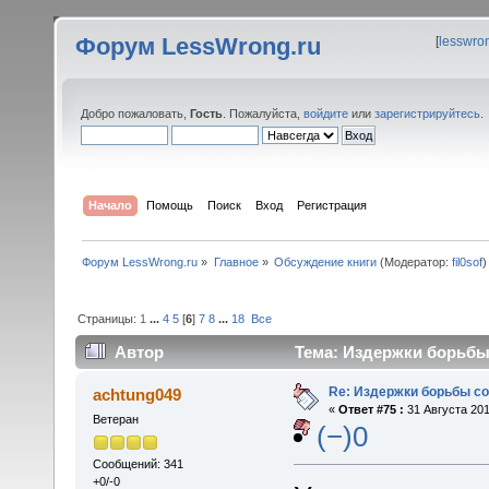
Форум LessWrong.ru
[
lesswro
Добро пожаловать,
Гость
. Пожалуйста,
войдите
или
зарегистрируйтесь
.
Начало
Помощь
Поиск
Вход
Регистрация
Форум LessWrong.ru
»
Главное
»
Обсуждение книги
(Модератор:
fil0sof
)
Страницы:
1
...
4
5
[
6
]
7
8
...
18
Все
Автор
Тема: Издержки борьбы 
Re: Издержки борьбы с
achtung049
«
Ответ #75 :
31 Августа 201
Ветеран
(−)0
Сообщений: 341
+0/-0