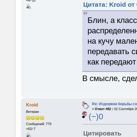
+4/-10
Цитата: Kroid от
Блин, а клас
распределенн
на кучу мале
передавать с
как передают
В смысле, сдел
Re: Издержки борьбы с
Kroid
«
Ответ #82 :
02 Сентября 20
Ветеран
(−)0
Сообщений: 779
+62/-7
Цитировать