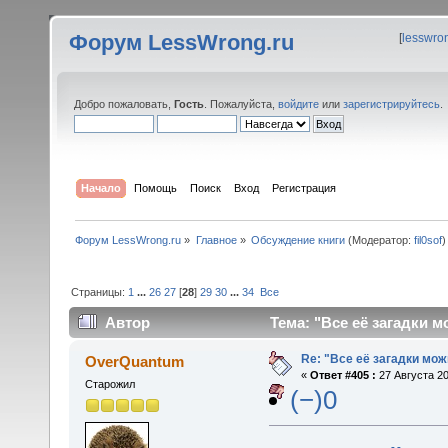
Форум LessWrong.ru
[
lesswro
Добро пожаловать,
Гость
. Пожалуйста,
войдите
или
зарегистрируйтесь
.
Начало
Помощь
Поиск
Вход
Регистрация
Форум LessWrong.ru
»
Главное
»
Обсуждение книги
(Модератор:
fil0sof
)
Страницы:
1
...
26
27
[
28
]
29
30
...
34
Все
Автор
Тема: "Все её загадки м
Re: "Все её загадки мож
OverQuantum
«
Ответ #405 :
27 Августа 20
Старожил
(−)0