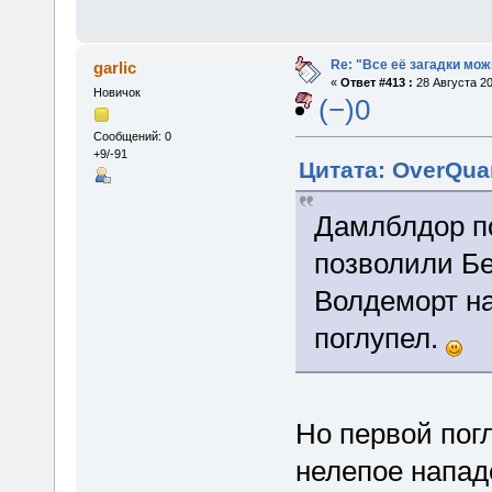
Re: "Все её загадки мож
garlic
«
Ответ #413 :
28 Августа 20
Новичок
(−)0
Сообщений: 0
+9/-91
Цитата: OverQuan
Дамлблдор по
позволили Бе
Волдеморт на
поглупел.
Но первой пог
нелепое напад