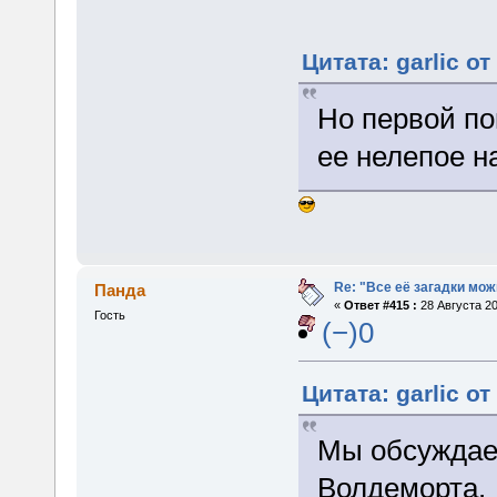
Цитата: garlic от
Но первой по
ее нелепое н
Re: "Все её загадки мож
Панда
«
Ответ #415 :
28 Августа 20
Гость
(−)0
Цитата: garlic от
Мы обсуждаем
Волдеморта.