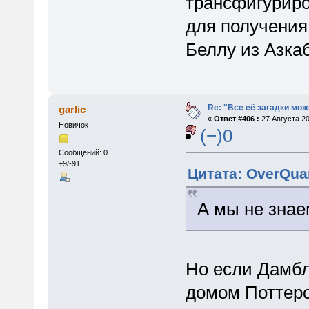
трансфигуриро
для получения
Беллу из Азка
Re: "Все её загадки мож
garlic
«
Ответ #406 :
27 Августа 20
Новичок
(−)0
Сообщений: 0
+9/-91
Цитата: OverQuan
А мы не знае
Но если Дамбл
домом Поттеро