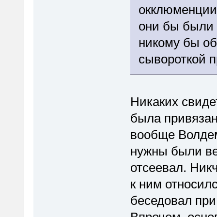
окклюменции
они бы были
никому бы об
сывороткой п
Никаких свиде
была привязан
вообще Волдем
нужны были ве
отсеевал. Ник
к ним относилс
беседовал при 
Впрочем, осно