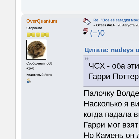
Re: "Все её загадки мож
OverQuantum
«
Ответ #414 :
28 Августа 20
Старожил
(−)0
Цитата: nadeys о
ЧСХ - оба эт
Сообщений: 608
+1/-0
Гарри Потте
Квантовый ёжик
Палочку Волде
Насколько я ви
когда падала в
Гарри мог взят
Но Камень он 