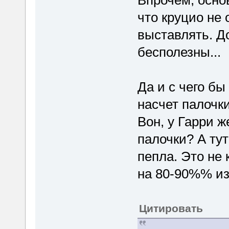
что круцио не 
выставлять. До
бесполезны...
Да и с чего б
насчет палочки
Вон, у Гарри ж
палочки? А ту
пепла. Это не 
на 80-90%% из
Цитировать