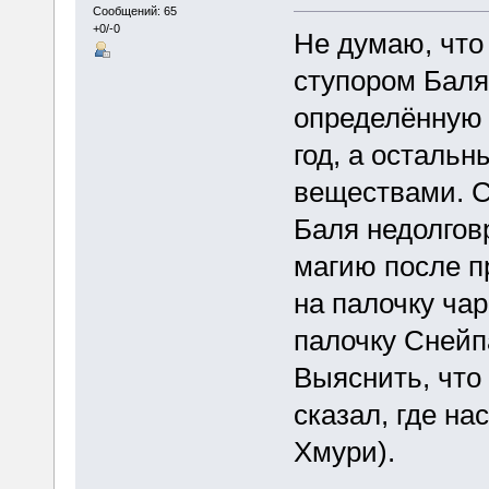
Сообщений: 65
+0/-0
Не думаю, что
ступором Баля
определённую 
год, а осталь
веществами. С
Баля недолгов
магию после п
на палочку ча
палочку Снейпа)
Выяснить, что
сказал, где на
Хмури).