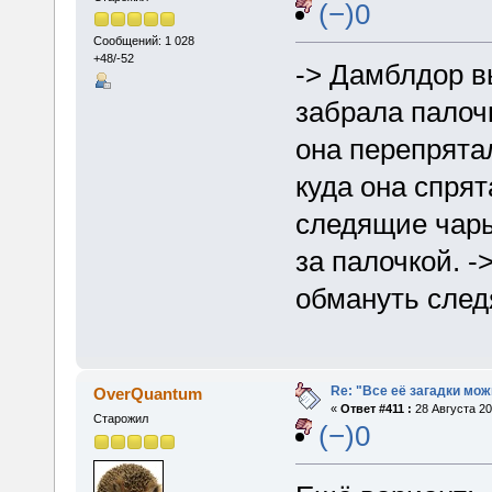
(−)0
Сообщений: 1 028
+48/-52
-> Дамблдор в
забрала палоч
она перепрята
куда она спрят
следящие чары
за палочкой. -
обмануть сле
Re: "Все её загадки мож
OverQuantum
«
Ответ #411 :
28 Августа 20
Старожил
(−)0