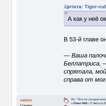
Цитата: Tiger-cu
А как у неё 
В 53-й главе о
— Ваша палоч
Беллатриса, —
спрятала, мой
справа от мог
Re: "Все её загадки мож
nadeys
«
Ответ #410 :
27 Августа 20
Старожил