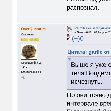
распознал.
Re: "Все её загадки мож
OverQuantum
«
Ответ #418 :
28 Августа 20
Старожил
(−)0
Цитата: garlic от
Выше я уже о
Сообщений: 608
+1/-0
тела Волдемо
Квантовый ёжик
исчезнуть.
Но они точно 
интервале вре