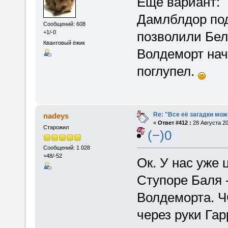
Ещё вариант:
Дамлблдор под
Сообщений: 608
+1/-0
позволили Белл
Квантовый ёжик
Волдеморт нач
поглупел.
Re: "Все её загадки мож
nadeys
«
Ответ #412 :
28 Августа 20
Старожил
(−)0
Сообщений: 1 028
+48/-52
Ок. У нас уже
Ступоре Баля 
Волдеморта. Ч
через руки Га