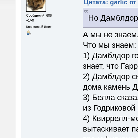
Цитата: garlic от
Но Дамблдор 
Сообщений: 608
+1/-0
Квантовый ёжик
А мы не знаем
Что мы знаем:
1) Дамблдор го
знает, что Гар
2) Дамблдор ск
дома камень Д
3) Белла сказ
из Годриковой
4) Квиррелл-м
вытаскивает п