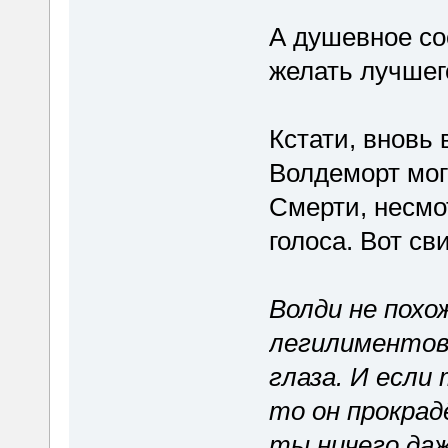
А душевное со
желать лучшег
Кстати, вновь 
Волдеморт мог
Смерти, несмо
голоса. Вот св
Волди не похо
легилиментов
глаза. И если
то он прокрад
ты ничего да