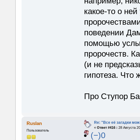
например, ник
какое-то о не
пророчествами
поведении Дам
помощью услы
пророчеств. Ка
(и не предсказ
гипотеза. Что 
Про Ступор Б
Re: "Все её загадки мож
Ruslan
«
Ответ #416 :
28 Августа 20
Пользователь
(−)0