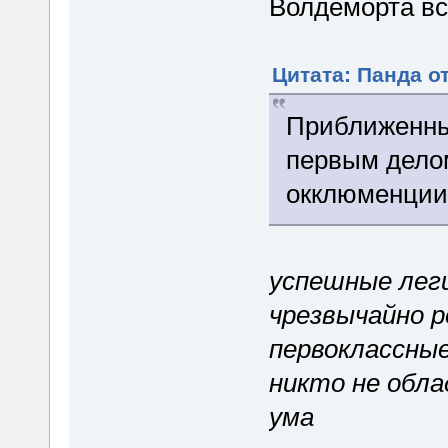
Волдеморта вс
Цитата: Панда от
Приближенны
первым делом
окклюменции
успешные ле
чрезвычайно р
первоклассны
никто не обл
ума