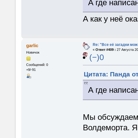
А где написа
А как у неё о
Re: "Все её загадки мож
garlic
«
Ответ #409 :
27 Августа 20
Новичок
(−)0
Сообщений: 0
+9/-91
Цитата: Панда от
А где написа
Мы обсуждаем,
Волдеморта. 