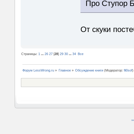
Про Ступор 
От скуки пост
Страницы:
1
...
26
27
[
28
]
29
30
...
34
Все
Форум LessWrong.ru
»
Главное
»
Обсуждение книги
(Модератор:
fil0sof
)
SM