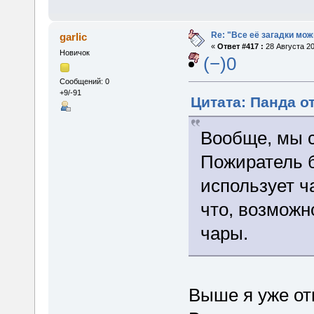
Re: "Все её загадки мож
garlic
«
Ответ #417 :
28 Августа 20
Новичок
(−)0
Сообщений: 0
+9/-91
Цитата: Панда от
Вообще, мы 
Пожиратель б
использует ч
что, возможн
чары.
Выше я уже от