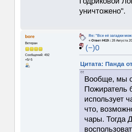
Годриковой Ло
уничтожено".
Re: "Все её загадки мож
bore
«
Ответ #419 :
28 Августа 20
Ветеран
(−)0
Сообщений: 492
+5/-5
Цитата: Панда от
Вообще, мы 
Пожиратель б
использует ч
что, возможн
чары. Тогда 
воспользоват