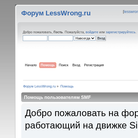
Форум LessWrong.ru
[
lesswro
Добро пожаловать,
Гость
. Пожалуйста,
войдите
или
зарегистрируйтесь
.
Начало
Помощь
Поиск
Вход
Регистрация
Форум LessWrong.ru
»
Помощь
Помощь пользователям SMF
Добро пожаловать на фор
работающий на движке Si