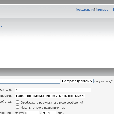
[
lesswrong.ru
] [
hpmor.ru —
сь
.
Например:
«До
ователя:
тировки:
войства:
Отображать результаты в виде сообщений
Искать только в названиях тем
общения:
между
и
дней