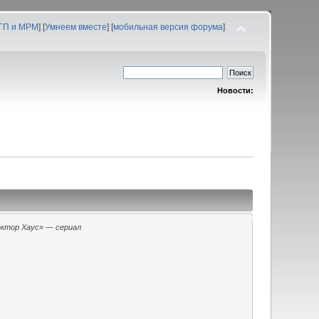
 ГП и МРМ
] [
Умнеем вместе
] [
мобильная версия форума
]
Новости:
ктор Хаус» — сериал