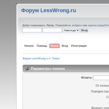
Форум LessWrong.ru
Добро пожаловать,
Гость
. Пожалуйста,
войдите
или
зарегистрируйте
Начало
Помощь
Поиск
Вход
Регистрация
Форум LessWrong.ru
»
Поиск
Параметры поиска
Искать:
От польз
Порядок сор
С
Возраст со