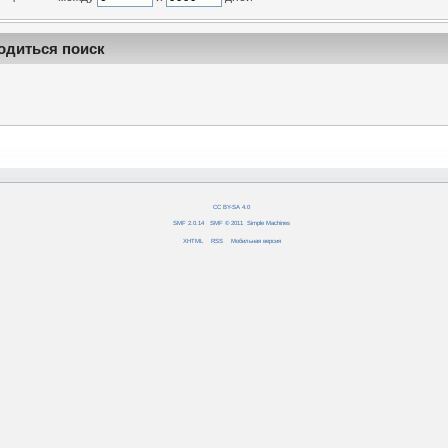
одиться поиск
CC BY-SA 4.0
SMF 2.0.14
|
SMF © 2011
,
Simple Machines
XHTML
RSS
Мобильная версия