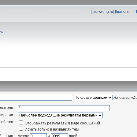
[
lesswrong.ru
] [
hpmor.ru —
сь
.
Например:
«До
ователя:
тировки:
войства:
Отображать результаты в виде сообщений
Искать только в названиях тем
общения:
между
и
дней