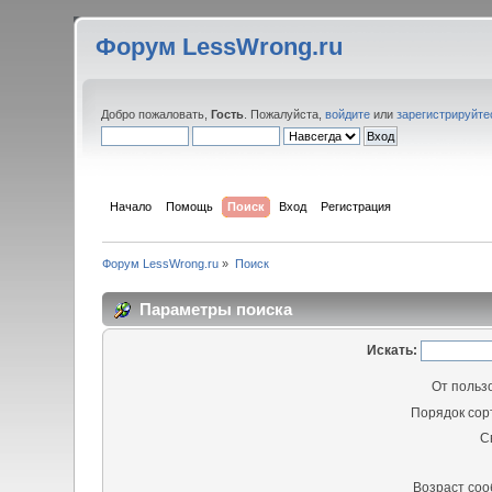
Форум LessWrong.ru
Добро пожаловать,
Гость
. Пожалуйста,
войдите
или
зарегистрируйте
Начало
Помощь
Поиск
Вход
Регистрация
Форум LessWrong.ru
»
Поиск
Параметры поиска
Искать:
От польз
Порядок сор
С
Возраст со