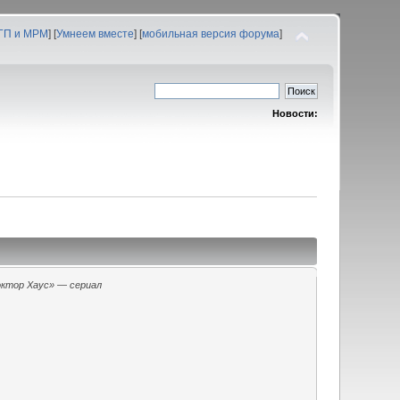
 ГП и МРМ
] [
Умнеем вместе
] [
мобильная версия форума
]
Новости:
ктор Хаус» — сериал