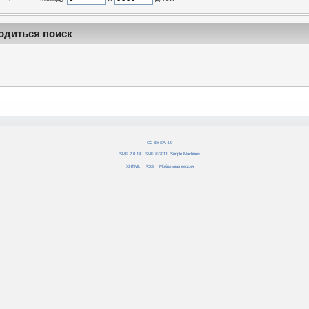
одиться поиск
CC BY-SA 4.0
SMF 2.0.14
|
SMF © 2011
,
Simple Machines
XHTML
RSS
Мобильная версия