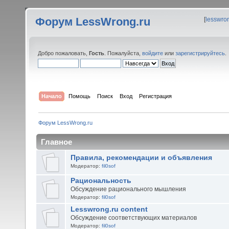
Форум LessWrong.ru
[
lesswro
Добро пожаловать,
Гость
. Пожалуйста,
войдите
или
зарегистрируйтесь
.
Начало
Помощь
Поиск
Вход
Регистрация
Форум LessWrong.ru
Главное
Правила, рекомендации и объявления
Модератор:
fil0sof
Рациональность
Обсуждение рационального мышления
Модератор:
fil0sof
Lesswrong.ru content
Обсуждение соответствующих материалов
Модератор:
fil0sof