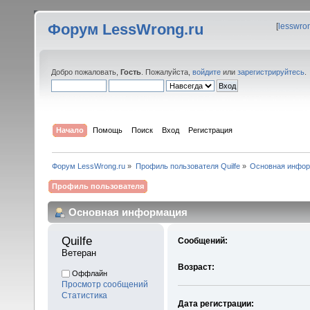
Форум LessWrong.ru
[
lesswro
Добро пожаловать,
Гость
. Пожалуйста,
войдите
или
зарегистрируйтесь
.
Начало
Помощь
Поиск
Вход
Регистрация
Форум LessWrong.ru
»
Профиль пользователя Quilfe
»
Основная инфо
Профиль пользователя
Основная информация
Quilfe 
Сообщений:
Ветеран
Возраст:
Оффлайн
Просмотр сообщений
Статистика
Дата регистрации: