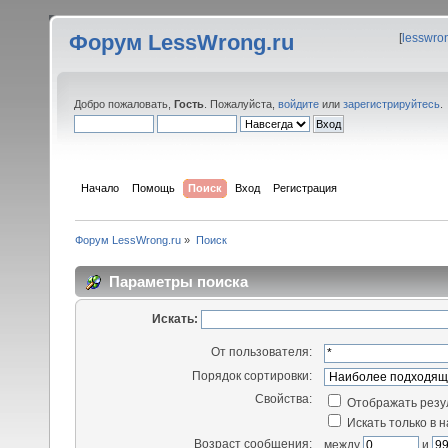
Форум LessWrong.ru
[
lesswro
Добро пожаловать,
Гость
. Пожалуйста,
войдите
или
зарегистрируйтесь
.
Начало
Помощь
Поиск
Вход
Регистрация
Форум LessWrong.ru
»
Поиск
Параметры поиска
Искать:
От пользователя:
Порядок сортировки:
Свойства:
Отображать резу
Искать только в 
Возраст сообщения:
между
и