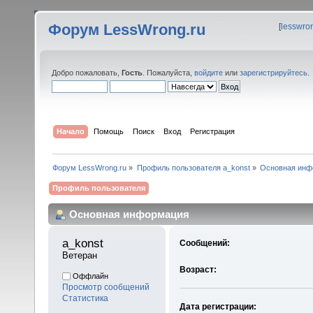
Форум LessWrong.ru
[
lesswro
Добро пожаловать,
Гость
. Пожалуйста,
войдите
или
зарегистрируйтесь
.
Начало
Помощь
Поиск
Вход
Регистрация
Форум LessWrong.ru
»
Профиль пользователя a_konst
»
Основная инф
Профиль пользователя
Основная информация
a_konst 
Сообщений:
Ветеран
Возраст:
Оффлайн
Просмотр сообщений
Статистика
Дата регистрации: