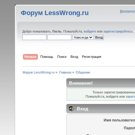
Форум LessWrong.ru
[
lesswro
Добро пожаловать,
Гость
. Пожалуйста,
войдите
или
зарегистрируйтесь
.
Начало
Помощь
Поиск
Вход
Регистрация
Форум LessWrong.ru
»
Главное
»
Общение
Внимание!
Только зарегистрированные
Пожалуйста, войдите или
зарег
Вход
Имя пользовател
Парол