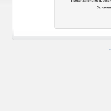
Продолжительность сесси
Запомнит
SM