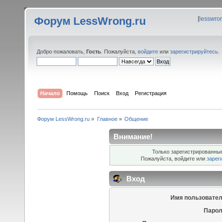
Форум LessWrong.ru
[
lesswro
Добро пожаловать,
Гость
. Пожалуйста,
войдите
или
зарегистрируйтесь
.
Начало
Помощь
Поиск
Вход
Регистрация
Форум LessWrong.ru
»
Главное
»
Общение
Внимание!
Только зарегистрированные
Пожалуйста, войдите или
зарег
Вход
Имя пользовател
Парол