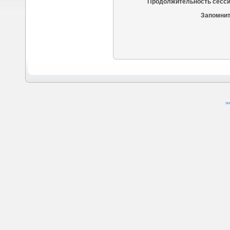
Продолжительность сесси
Запомнит
SM