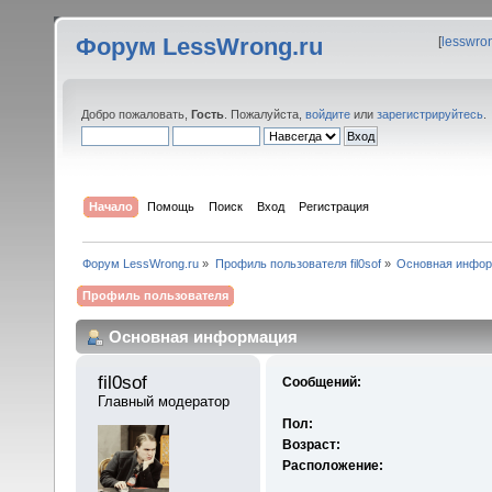
Форум LessWrong.ru
[
lesswro
Добро пожаловать,
Гость
. Пожалуйста,
войдите
или
зарегистрируйтесь
.
Начало
Помощь
Поиск
Вход
Регистрация
Форум LessWrong.ru
»
Профиль пользователя fil0sof
»
Основная инфо
Профиль пользователя
Основная информация
fil0sof 
Сообщений:
Главный модератор
Пол:
Возраст:
Расположение: