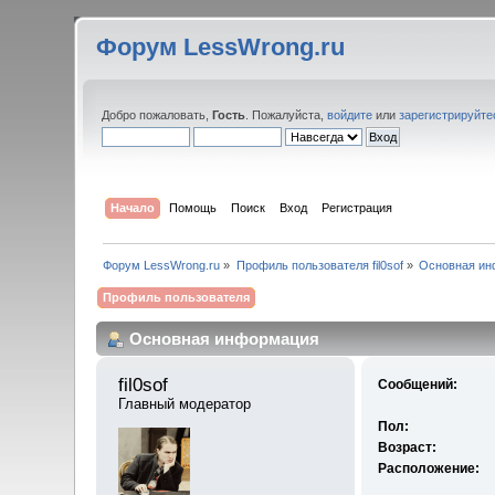
Форум LessWrong.ru
Добро пожаловать,
Гость
. Пожалуйста,
войдите
или
зарегистрируйте
Начало
Помощь
Поиск
Вход
Регистрация
Форум LessWrong.ru
»
Профиль пользователя fil0sof
»
Основная ин
Профиль пользователя
Основная информация
fil0sof 
Сообщений:
Главный модератор
Пол:
Возраст:
Расположение: