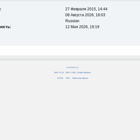
:
27 Февраля 2015, 14:44
08 Августа 2026, 18:03
Russian
ность:
12 Мая 2026, 19:19
CC BY-SA 4.0
SMF 2.0.14
|
SMF © 2011
,
Simple Machines
XHTML
RSS
Мобильная версия