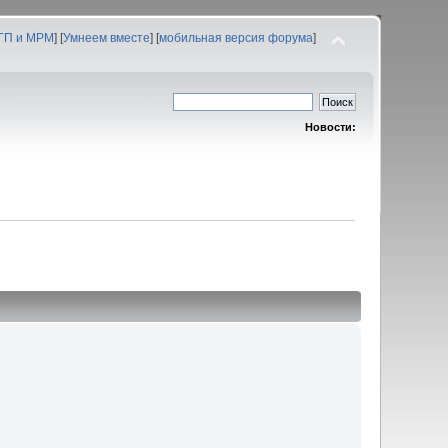
 ГП и МРМ
] [
Умнеем вместе
] [
мобильная версия форума
]
Новости: