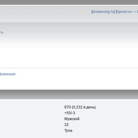
[
lesswrong.ru
] [
hpmor.ru —
сь
.
формация
970 (0,232 в день)
+55/-3
Мужской
32
Тула