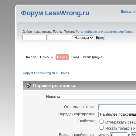
Форум LessWrong.ru
[
lesswro
Добро пожаловать,
Гость
. Пожалуйста,
войдите
или
зарегистрируйтесь
.
Начало
Помощь
Поиск
Вход
Регистрация
Форум LessWrong.ru
»
Поиск
Параметры поиска
Искать:
От пользователя:
Порядок сортировки:
Свойства:
Отображать резу
Искать только в 
Возраст сообщения:
между
и