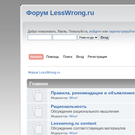
Форум LessWrong.ru
Добро пожаловать,
Гость
. Пожалуйста,
войдите
или
зарегистрируйте
Начало
Помощь
Поиск
Вход
Регистрация
Форум LessWrong.ru
Главное
Правила, рекомендации и объявления
Модератор:
fil0sof
Рациональность
Обсуждение рационального мышления
Модератор:
fil0sof
Lesswrong.ru content
Обсуждение соответствующих материалов
Модератор:
fil0sof