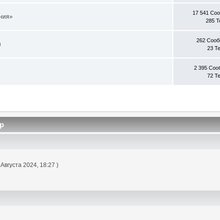
17 541 Со
ния»
285 
262 Соо
ы
23 Т
2 395 Со
72 Т
р
 Августа 2024, 18:27 )