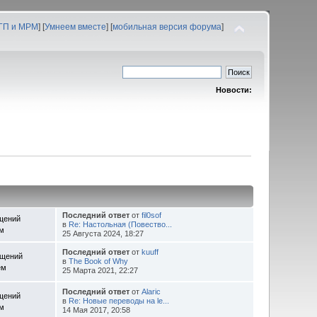
 ГП и МРМ
] [
Умнеем вместе
] [
мобильная версия форума
]
Новости:
Последний ответ
от
fil0sof
щений
в
Re: Настольная (Повество...
ем
25 Августа 2024, 18:27
Последний ответ
от
kuuff
бщений
в
The Book of Why
ем
25 Марта 2021, 22:27
Последний ответ
от
Alaric
щений
в
Re: Новые переводы на le...
ем
14 Мая 2017, 20:58