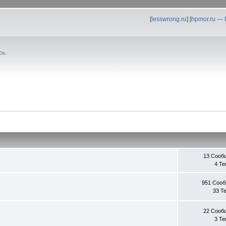
[
lesswrong.ru
] [
hpmor.ru —
сь
.
13 Сооб
4 Т
951 Соо
33 Т
22 Сооб
3 Т