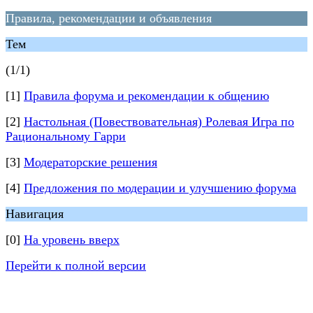
Правила, рекомендации и объявления
Тем
(1/1)
[1]
Правила форума и рекомендации к общению
[2]
Настольная (Повествовательная) Ролевая Игра по
Рациональному Гарри
[3]
Модераторские решения
[4]
Предложения по модерации и улучшению форума
Навигация
[0]
На уровень вверх
Перейти к полной версии