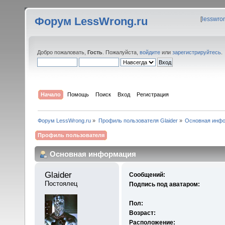
Форум LessWrong.ru
[
lesswro
Добро пожаловать,
Гость
. Пожалуйста,
войдите
или
зарегистрируйтесь
.
Начало
Помощь
Поиск
Вход
Регистрация
Форум LessWrong.ru
»
Профиль пользователя Glaider
»
Основная инф
Профиль пользователя
Основная информация
Glaider 
Сообщений:
Постоялец
Подпись под аватаром:
Пол:
Возраст:
Расположение: