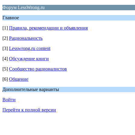
Форум LessWrong.ru
Главное
[1]
Правила, рекомендации и объявления
[2]
Рациональность
[3]
Lesswrong.ru content
[4]
Обсуждение книги
[5]
Сообщество рационалистов
[6]
Общение
Дополнительные варианты
Войти
Перейти к полной версии