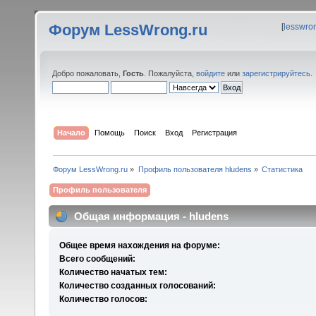
Форум LessWrong.ru
[
lesswro
Добро пожаловать,
Гость
. Пожалуйста,
войдите
или
зарегистрируйтесь
.
Начало
Помощь
Поиск
Вход
Регистрация
Форум LessWrong.ru
»
Профиль пользователя hludens
»
Статистика
Профиль пользователя
Общая информация - hludens
Общее время нахождения на форуме:
Всего сообщений:
Количество начатых тем:
Количество созданных голосований:
Количество голосов: