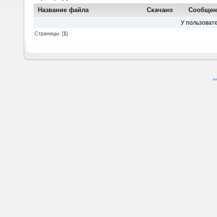
Название файла
Скачано
Сообщен
У пользовате
Страницы: [
1
]
SM