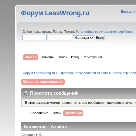
Форум LessWrong.ru
[
lesswro
Добро пожаловать,
Гость
. Пожалуйста,
войдите
или
зарегистрируйтесь
.
Начало
Помощь
Поиск
Вход
Регистрация
Форум LessWrong.ru
»
Профиль пользователя Azcinor
»
Просмотр соо
Профиль пользователя
Просмотр сообщений
В этом разделе можно просмотреть все сообщения, сделанные этим п
Сообщения
Темы
Вложения
Вложения - Azcinor
Страницы: [
1
]