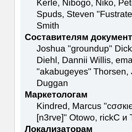
Kerle, Nibogo, Niko, Pet
Spuds, Steven "Fustrate
Smith
Составителям докумен
Joshua "groundup" Dicke
Diehl, Dannii Willis, e
"akabugeyes" Thorsen, J
Duggan
Маркетологам
Kindred, Marcus "cσσкι
[n3rve]" Otowo, rickC и
Локализаторам