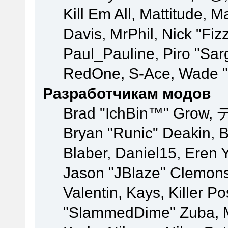
Kill Em All, Mattitude, M
Davis, MrPhil, Nick "Fiz
Paul_Pauline, Piro "Sar
RedOne, S-Ace, Wade "
Разработчикам модов
Brad "IchBin™" Grow, 
Bryan "Runic" Deakin, 
Blaber, Daniel15, Eren 
Jason "JBlaze" Clemons
Valentin, Kays, Killer P
"SlammedDime" Zuba, M