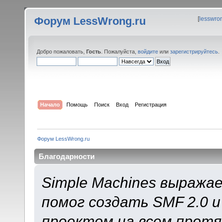
Форум LessWrong.ru
[
lesswro
Добро пожаловать,
Гость
. Пожалуйста,
войдите
или
зарегистрируйтесь
.
Начало
Помощь
Поиск
Вход
Регистрация
Форум LessWrong.ru
Благодарности
Simple Machines выража
помог создать SMF 2.0 
проектом на всем протя