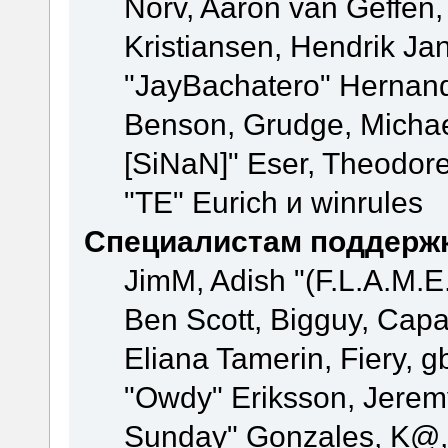
Norv, Aaron van Geffen,
Kristiansen, Hendrik Ja
"JayBachatero" Hernand
Benson, Grudge, Michael
[SiNaN]" Eser, Theodore
"TE" Eurich и winrules
Специалистам поддерж
JimM, Adish "(F.L.A.M.E.
Ben Scott, Bigguy, Cap
Eliana Tamerin, Fiery, g
"Owdy" Eriksson, Jeremy 
Sunday" Gonzales, K@, 