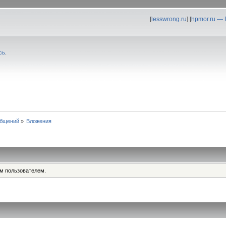
[
lesswrong.ru
] [
hpmor.ru —
сь
.
общений
»
Вложения
им пользователем.