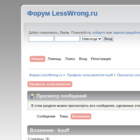
Форум LessWrong.ru
Добро пожаловать,
Гость
. Пожалуйста,
войдите
или
зарегистрируйте
Начало
Помощь
Поиск
Вход
Регистрация
Форум LessWrong.ru
»
Профиль пользователя kuuff
»
Просмотр со
Профиль пользователя
Просмотр сообщений
В этом разделе можно просмотреть все сообщения, сделанные эт
Сообщения
Темы
Вложения
Вложения - kuuff
Страницы: [
1
]