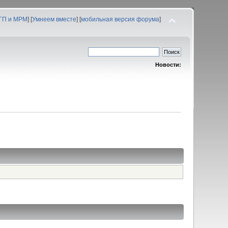
 ГП и МРМ
] [
Умнеем вместе
] [
мобильная версия форума
]
Новости: