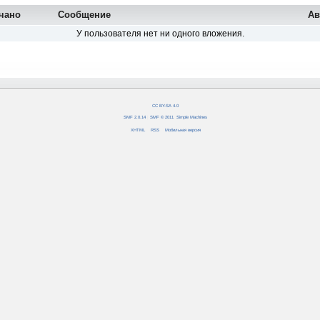
чано
Сообщение
Ав
У пользователя нет ни одного вложения.
CC BY-SA 4.0
SMF 2.0.14
|
SMF © 2011
,
Simple Machines
XHTML
RSS
Мобильная версия