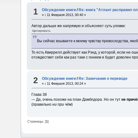
1
Обсуждение книги
/
Re: книга "Атлант расправил 
«
:
11 Февраля 2013, 00:40 »
Автор дальше же напрямую и объясняет суть уловки:
Цитировать
Вы сейчас взываете к моему чувству превосходства, яко
То есть Квиррелл действует как Рэнд, у которой, если не 
отождествит себя как раз таки с гением и будет доволен пр
2
Обсуждение книги
/
Re: Замечания о переводе
«
:
11 Февраля 2013, 00:24 »
Глава 38
— Да, очень похоже на план Дамблдора. Но он тут
не причё
(правильно
ни при чём
)
Страницы: [
1
]