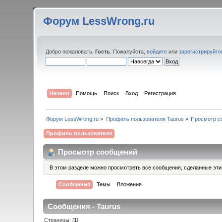
Форум LessWrong.ru
Добро пожаловать,
Гость
. Пожалуйста,
войдите
или
зарегистрируйте
Начало
Помощь
Поиск
Вход
Регистрация
Форум LessWrong.ru
»
Профиль пользователя Taurus
»
Просмотр с
Профиль пользователя
Просмотр сообщений
В этом разделе можно просмотреть все сообщения, сделанные эт
Сообщения
Темы
Вложения
Сообщения - Taurus
Страницы: [
1
]