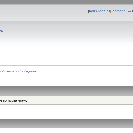
[
lesswrong.ru
] [
hpmor.ru —
сь
.
ообщений
»
Сообщения
им пользователем.