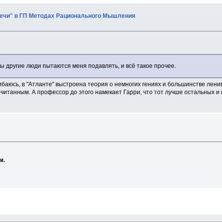
плечи" в ГП Методах Рационального Мышления
бы другие люди пытаются меня подавлять, и всё такое прочее.
ошибаюсь, в "Атланте" выстроена теория о немногих гениях и большинстве ле
очитанным. А профессор до этого намекает Гарри, что тот лучше остальных и
м.